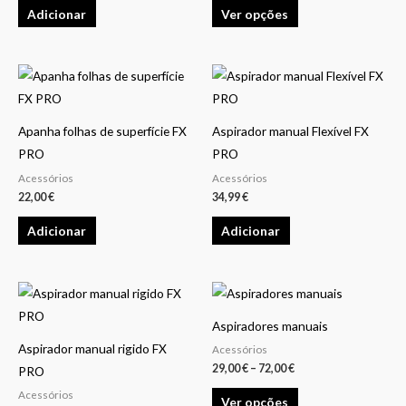
Adicionar
Ver opções
The
options
may
be
chosen
on
Apanha folhas de superfície FX
Aspirador manual Flexível FX
the
PRO
PRO
product
Acessórios
Acessórios
22,00
€
34,99
€
page
Adicionar
Adicionar
Price
This
range:
product
29,00 €
Aspiradores manuais
through
has
72,00 €
Aspirador manual rigido FX
Acessórios
multiple
29,00
€
–
72,00
€
PRO
variants.
Acessórios
Ver opções
The