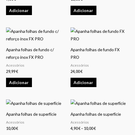
Adicionar
Adicionar
Apanha folhas de fundo c/
Apanha folhas de fundo FX
reforço inox FX PRO
PRO
Acessórios
Acessórios
29,99
€
24,00
€
Adicionar
Adicionar
Price
This
range:
product
4,90 €
Apanha folhas de superfície
Apanha folhas de superfície
through
has
10,00 €
Acessórios
Acessórios
multiple
10,00
€
4,90
€
–
10,00
€
variants.