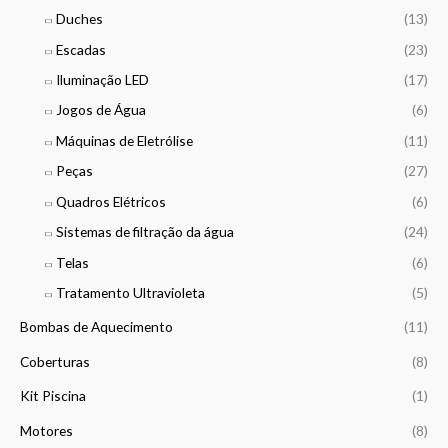
g
h
Duches
(13)
h
r
2
Escadas
(23)
o
1
u
Iluminação LED
(17)
5
g
,
Jogos de Água
(6)
h
0
5
Máquinas de Eletrólise
(11)
0
6
Peças
(27)
5
€
,
Quadros Elétricos
(6)
0
Sistemas de filtração da água
(24)
0
Telas
(6)
€
Tratamento Ultravioleta
(5)
Bombas de Aquecimento
(11)
Coberturas
(8)
Kit Piscina
(1)
Motores
(8)