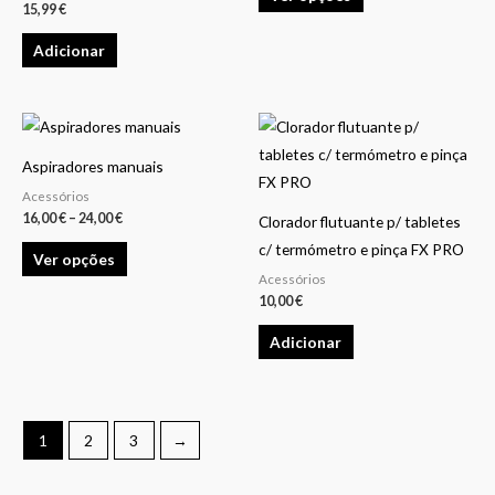
15,99
€
options
Adicionar
may
be
chosen
Price
This
on
range:
product
16,00 €
the
Aspiradores manuais
through
has
24,00 €
product
Acessórios
multiple
16,00
€
–
24,00
€
page
Clorador flutuante p/ tabletes
variants.
c/ termómetro e pinça FX PRO
Ver opções
The
Acessórios
options
10,00
€
may
Adicionar
be
chosen
on
the
1
2
3
→
product
page