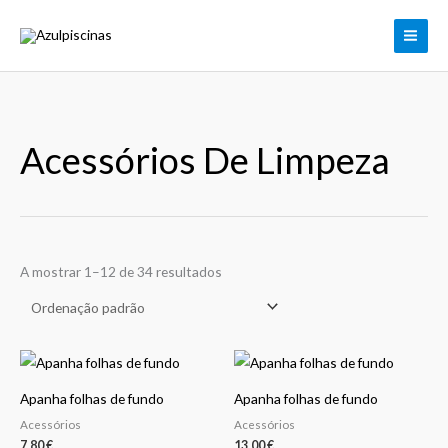
Skip
to
content
Acessórios De Limpeza
A mostrar 1–12 de 34 resultados
Apanha folhas de fundo
Apanha folhas de fundo
Acessórios
Acessórios
7,80
€
13,00
€