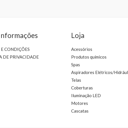
be
chosen
on
the
product
Informações
Loja
page
 E CONDIÇÕES
Acessórios
A DE PRIVACIDADE
Produtos químicos
Spas
Aspiradores Elétricos/Hidrául
Telas
Coberturas
Iluminação LED
Motores
Cascatas