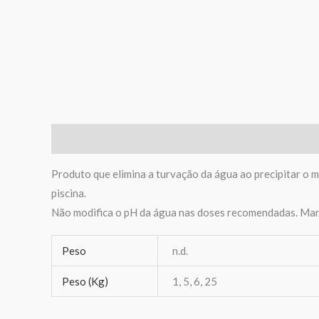
Descrição
Informação adicional
Avaliações (0)
Produto que elimina a turvação da água ao precipitar o m
piscina.
Não modifica o pH da água nas doses recomendadas. Mant
Peso
n.d.
Peso (Kg)
1, 5, 6, 25