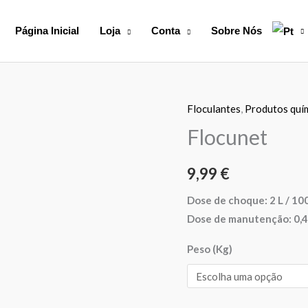
Página Inicial
Loja
Conta
Sobre Nós
Floculantes
,
Produtos quí
Quantidade
de
Flocunet
Flocunet
9,99
€
Dose de choque: 2 L / 100
Dose de manutenção: 0,4 
Peso (Kg)