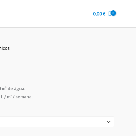
0,00
€
micos
 m³ de água.
L / m³ / semana.