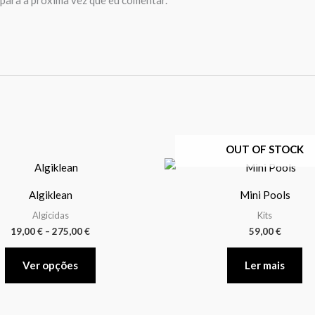
OUT OF STOCK
Price
This
range:
product
19,00 €
Algiklean
Mini Pools
through
has
275,00 €
Algicidas
Kits
multiple
19,00
€
–
275,00
€
59,00
€
variants.
The
Ver opções
Ler mais
options
may