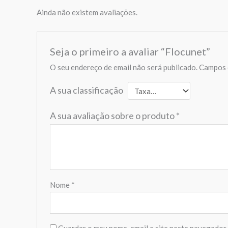
Ainda não existem avaliações.
Seja o primeiro a avaliar “Flocunet”
O seu endereço de email não será publicado.
Campos 
A sua classificação
A sua avaliação sobre o produto
*
Nome
*
Guardar o meu nome, email e site neste navegador 