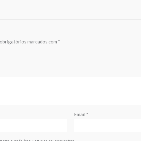
obrigatórios marcados com
*
Email
*
para a próxima vez que eu comentar.