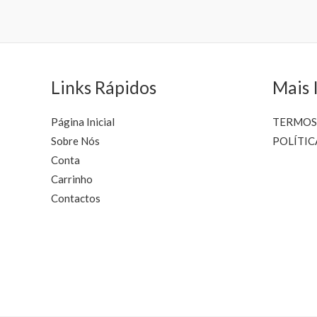
be
chosen
on
the
product
Links Rápidos
Mais 
page
Página Inicial
TERMOS
Sobre Nós
POLÍTIC
Conta
Carrinho
Contactos