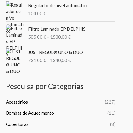
o
e
Regulador de nível automático
o
o
r
104,00
€
r
a
:
n
P
Filtro Laminado EP DELPHIS
g
r
585,00
€
–
1538,00
€
e
i
:
c
P
1
e
JUST REGUL® UNO & DUO
r
9
r
731,00
€
–
1340,00
€
i
,
a
c
9
n
e
9
g
r
Pesquisa por Categorias
e
a
€
:
n
t
5
g
Acessórios
(227)
h
8
e
r
5
Bombas de Aquecimento
(11)
:
o
,
7
u
0
Coberturas
(8)
3
g
0