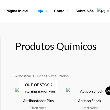
Página Inicial
Loja
Conta
Sobre Nós
Produtos Químicos
A mostrar 1–12 de 89 resultados
OUT OF STOCK
Price
Pric
This
Th
Sa
range:
rang
product
pr
18,99 €
18,9
Abrilhantador Plus
Actibon Shock
through
thro
has
ha
64,99 €
34,0
Floculantes
Catalizador