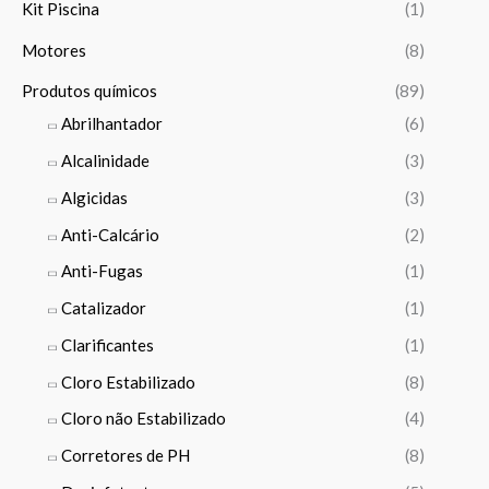
1
Kit Piscina
(1)
h
,
1
€
Motores
(8)
0
1
t
0
4
h
Produtos químicos
(89)
,
r
Abrilhantador
(6)
€
9
o
t
9
u
Alcalinidade
(3)
h
g
r
Algicidas
(3)
€
h
o
1
Anti-Calcário
(2)
u
5
g
Anti-Fugas
(1)
3
h
8
Catalizador
(1)
1
,
3
Clarificantes
(1)
0
4
0
Cloro Estabilizado
(8)
0
,
Cloro não Estabilizado
(4)
€
0
Corretores de PH
(8)
0