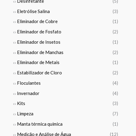
Desinfetante
(5)
€
Eletrólise Salina
(3)
Eliminador de Cobre
(1)
Eliminador de Fosfato
(2)
Eliminador de Insetos
(1)
Eliminador de Manchas
(2)
Eliminador de Metais
(1)
Estabilizador de Cloro
(2)
Floculantes
(4)
Invernador
(4)
Kits
(3)
Limpeza
(7)
Manta térmica química
(1)
Medição e Análise de Água
(12)