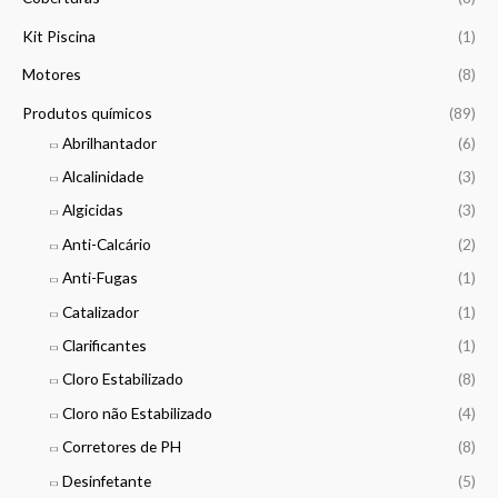
g
0
h
Kit Piscina
(1)
,
1
0
Motores
(8)
0
0
4
Produtos químicos
(89)
,
€
Abrilhantador
(6)
0
0
Alcalinidade
(3)
Algicidas
(3)
€
Anti-Calcário
(2)
Anti-Fugas
(1)
Catalizador
(1)
Clarificantes
(1)
Cloro Estabilizado
(8)
Cloro não Estabilizado
(4)
Corretores de PH
(8)
Desinfetante
(5)