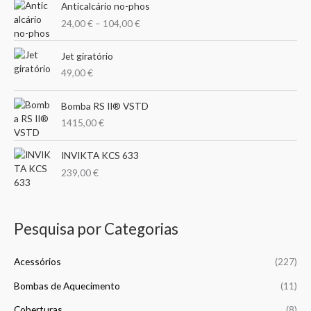
n
x
e
Anticalcário no-phos
r
r
r
i
i
24,00
€
–
104,00
€
i
a
p
m
m
c
n
o
e
Jet giratório
o
o
g
r
r
49,00
€
e
a
:
:
n
1
Bomba RS II® VSTD
g
5
1415,00
€
e
,
:
0
2
INVIKTA KCS 633
0
4
239,00
€
,
€
0
t
0
h
Pesquisa por Categorias
r
€
o
t
u
Acessórios
(227)
h
g
r
h
Bombas de Aquecimento
(11)
o
1
u
Coberturas
(8)
5