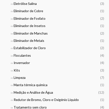
Eletrólise Salina
(3)
Eliminador de Cobre
(1)
Eliminador de Fosfato
(2)
Eliminador de Insetos
(1)
Eliminador de Manchas
(2)
Eliminador de Metais
(1)
Estabilizador de Cloro
(2)
Floculantes
(4)
Invernador
(4)
Kits
(3)
Limpeza
(7)
Manta térmica química
(1)
Medição e Análise de Água
(12)
Redutor de Bromo, Cloro e Oxigénio Líquido
(1)
Tratamento sem cloro
(4)