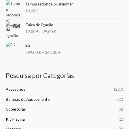
n
o
Tampa redonda p/ skimmer
o
o
g
r
12,00
€
e
:
:
P
1
Caixa de ligação
r
9
12,00
€
–
29,00
€
i
,
c
0
P
e
Ei2
0
r
r
399,00
€
–
565,00
€
i
a
€
c
n
t
e
g
h
r
e
Pesquisa por Categorias
r
a
:
o
n
1
u
g
Acessórios
(227)
2
g
e
,
h
Bombas de Aquecimento
(11)
:
0
2
3
0
Coberturas
(8)
7
9
5
9
Kit Piscina
(1)
€
,
,
t
0
Motores
(8)
0