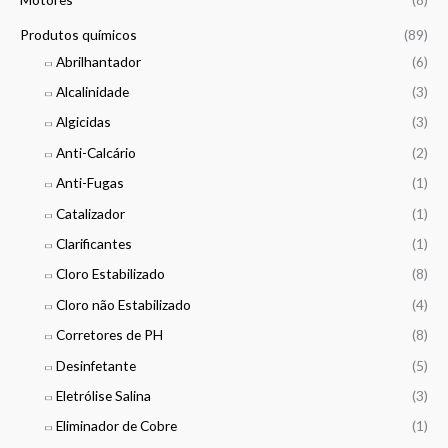
h
0
0
r
Produtos químicos
(89)
o
€
€
Abrilhantador
(6)
u
t
g
Alcalinidade
(3)
h
h
r
Algicidas
(3)
2
o
9
Anti-Calcário
(2)
u
,
g
Anti-Fugas
(1)
0
h
0
Catalizador
(1)
5
6
Clarificantes
(1)
€
5
Cloro Estabilizado
(8)
,
0
Cloro não Estabilizado
(4)
0
Corretores de PH
(8)
€
Desinfetante
(5)
Eletrólise Salina
(3)
Eliminador de Cobre
(1)