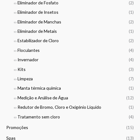
Eliminador de Fosfato
(2)
Eliminador de Insetos
(1)
Eliminador de Manchas
(2)
Eliminador de Metais
(1)
Estabilizador de Cloro
(2)
Floculantes
(4)
Invernador
(4)
Kits
(3)
Limpeza
(7)
Manta térmica química
(1)
Medição e Análise de Água
(12)
Redutor de Bromo, Cloro e Oxigénio Líquido
(1)
Tratamento sem cloro
(4)
Promoções
(15)
Spas
(13)