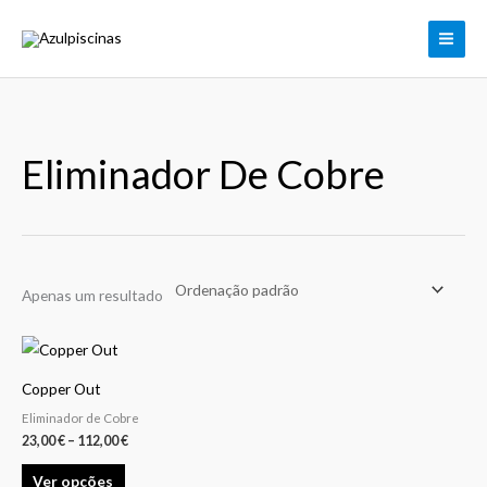
Skip
to
content
Eliminador De Cobre
Apenas um resultado
Price
This
range:
product
23,00 €
Copper Out
through
has
112,00 €
Eliminador de Cobre
multiple
23,00
€
–
112,00
€
variants.
Ver opções
The