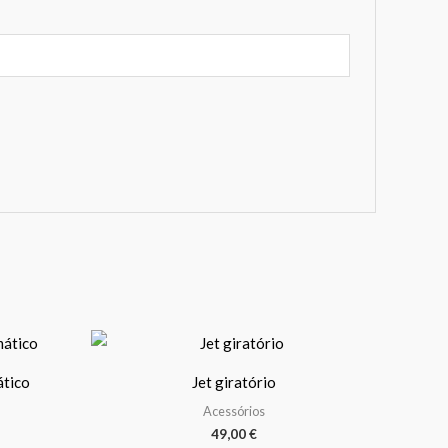
This
product
ático
Jet giratório
has
Acessórios
multiple
49,00
€