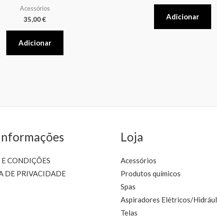
Acessórios
Adicionar
35,00
€
Adicionar
Informações
Loja
 E CONDIÇÕES
Acessórios
A DE PRIVACIDADE
Produtos químicos
Spas
Aspiradores Elétricos/Hidrául
Telas