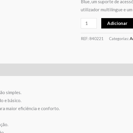
Blue, um suporte de acessó
utilizador multilíngue e um 
Adicionar
REF:
840221
Categorias:
A
ção simples.
o e básico.
a maior eficiência e conforto.
ação.
ão.