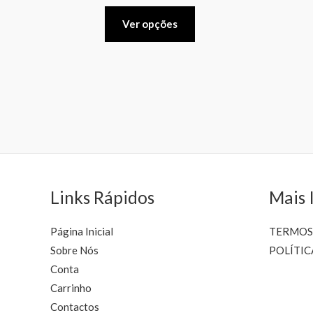
variants.
The
Ver opções
options
may
be
chosen
on
the
product
page
Links Rápidos
Mais 
Página Inicial
TERMOS
Sobre Nós
POLÍTIC
Conta
Carrinho
Contactos