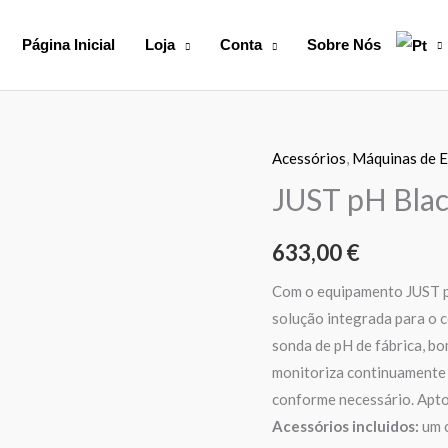
Página Inicial
Loja
Conta
Sobre Nós
Acessórios
,
Máquinas de E
Quantidade
de
JUST pH Blac
JUST
pH
633,00
€
Black
Com o equipamento JUST p
Edition
solução integrada para o c
sonda de pH de fábrica, bo
monitoriza continuamente 
conforme necessário. Apto
Acessórios incluidos:
um c