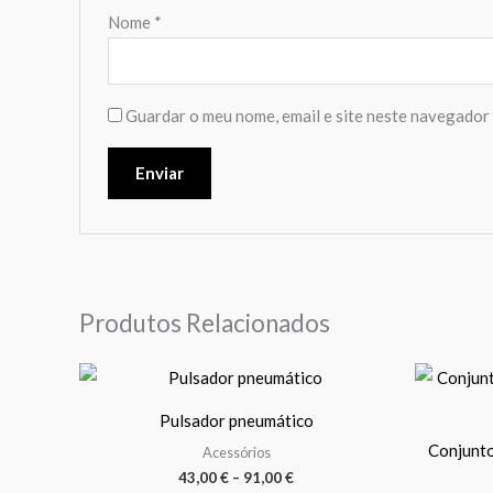
Nome
*
Guardar o meu nome, email e site neste navegador 
Produtos Relacionados
Price
This
range:
product
43,00 €
Pulsador pneumático
through
has
91,00 €
Conjunto
Acessórios
multiple
43,00
€
–
91,00
€