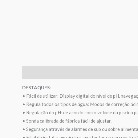
Descrição
Informação adicional
Avaliações (0)
DESTAQUES:
• Fácil de utilizar: Display digital do nível de pH, navega
• Regula todos os tipos de água: Modos de correção ácid
• Regulação do pH: de acordo com o volume da piscina par
• Sonda calibrada de fábrica fácil de ajustar.
• Segurança através de alarmes de sub ou sobre aliment
• Fácil de instalar em piscinas existentes ou em construç