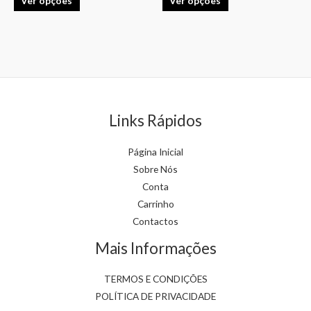
Ver opções
Ver opções
The
The
options
options
may
may
be
be
chosen
chosen
on
on
the
the
Links Rápidos
product
product
page
page
Página Inicial
Sobre Nós
Conta
Carrinho
Contactos
Mais Informações
TERMOS E CONDIÇÕES
POLÍTICA DE PRIVACIDADE