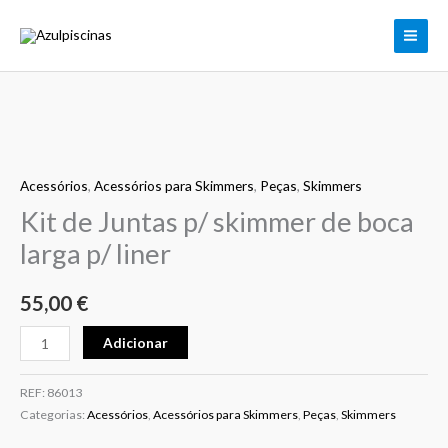
Kit
Skip
de
to
Juntas
content
p/
skimmer
de
Quantidade
boca
de
larga
Acessórios
,
Acessórios para Skimmers
,
Peças
,
Skimmers
Kit
p/
de
Kit de Juntas p/ skimmer de boca
liner
Juntas
larga p/ liner
p/
skimmer
55,00
€
de
boca
Adicionar
larga
p/
REF:
86013
liner
Categorias:
Acessórios
,
Acessórios para Skimmers
,
Peças
,
Skimmers