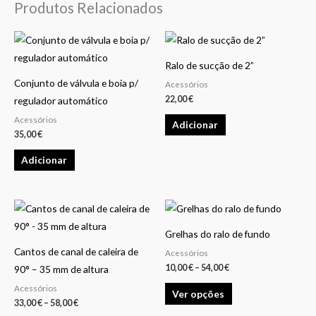
Produtos Relacionados
Ralo de sucção de 2”
Conjunto de válvula e boia p/
Acessórios
22,00
€
regulador automático
Acessórios
Adicionar
35,00
€
Adicionar
Price
Price
This
This
range:
range:
product
product
33,00 €
10,00 €
Grelhas do ralo de fundo
through
through
has
has
58,00 €
54,00 €
Cantos de canal de caleira de
Acessórios
multiple
multiple
10,00
€
–
54,00
€
90° – 35 mm de altura
variants.
variants.
Acessórios
Ver opções
The
The
33,00
€
–
58,00
€
options
options