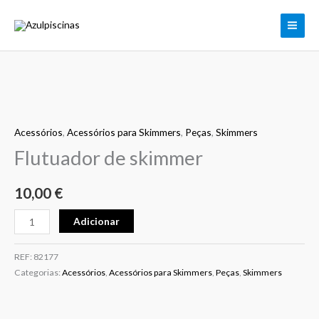
Flutuador
Skip
de
to
skimmer
content
Quantidade
de
Acessórios
,
Acessórios para Skimmers
,
Peças
,
Skimmers
Flutuador
de
Flutuador de skimmer
skimmer
10,00
€
Adicionar
REF:
82177
Categorias:
Acessórios
,
Acessórios para Skimmers
,
Peças
,
Skimmers