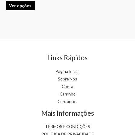
Ver opções
may
may
be
be
chosen
chosen
on
on
the
the
product
product
page
page
Links Rápidos
Página Inicial
Sobre Nós
Conta
Carrinho
Contactos
Mais Informações
TERMOS E CONDIÇÕES
POLÍTICA DE PRIVACIDADE