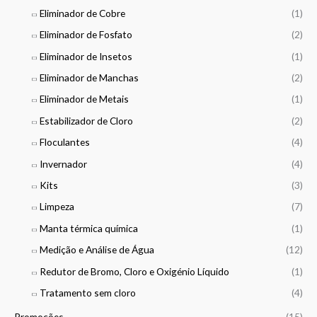
Eliminador de Cobre
(1)
Eliminador de Fosfato
(2)
Eliminador de Insetos
(1)
Eliminador de Manchas
(2)
Eliminador de Metais
(1)
Estabilizador de Cloro
(2)
Floculantes
(4)
Invernador
(4)
Kits
(3)
Limpeza
(7)
Manta térmica química
(1)
Medição e Análise de Água
(12)
Redutor de Bromo, Cloro e Oxigénio Líquido
(1)
Tratamento sem cloro
(4)
Promoções
(15)