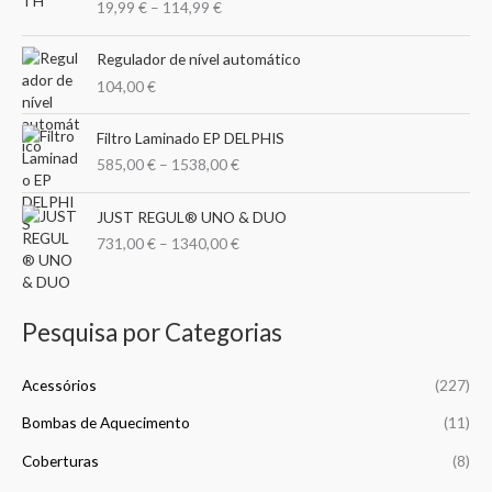
i
i
19,99
€
–
114,99
€
i
p
m
m
c
o
e
Regulador de nível automático
o
o
r
r
104,00
€
a
:
n
P
Filtro Laminado EP DELPHIS
g
r
585,00
€
–
1538,00
€
e
i
:
c
P
1
e
JUST REGUL® UNO & DUO
r
9
r
731,00
€
–
1340,00
€
i
,
a
c
9
n
e
9
g
r
e
Pesquisa por Categorias
a
€
:
n
t
5
g
Acessórios
(227)
h
8
e
r
5
Bombas de Aquecimento
(11)
:
o
,
7
u
0
Coberturas
(8)
3
g
0