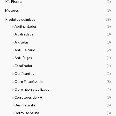
1
h
Kit Piscina
(1)
,
1
€
Motores
(8)
0
1
t
0
4
h
Produtos químicos
(89)
,
r
€
Abrilhantador
(6)
9
o
t
9
u
Alcalinidade
(3)
h
g
r
Algicidas
(3)
€
h
o
1
Anti-Calcário
(2)
u
5
g
Anti-Fugas
(1)
3
h
8
Catalizador
(1)
1
,
3
Clarificantes
(1)
0
4
0
Cloro Estabilizado
(8)
0
,
Cloro não Estabilizado
(4)
€
0
Corretores de PH
(8)
0
Desinfetante
(5)
€
Eletrólise Salina
(3)