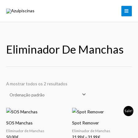
Skip
to
content
Eliminador De Manchas
A mostrar todos os 2 resultados
Price
This
Sale!
range:
product
21,99 €
SOS Manchas
Spot Remover
through
has
31,99 €
Eliminador de Manchas
Eliminador de Manchas
multiple
50,00
€
21,99
€
–
31,99
€