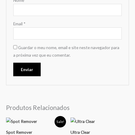
Nome
*
Email
*
Guardar o meu nome, email e site neste navegador para
a próxima vez que eu comentar.
Produtos Relacionados
Price
This
This
Sale!
range:
product
product
21,99 €
Spot Remover
Ultra Clear
through