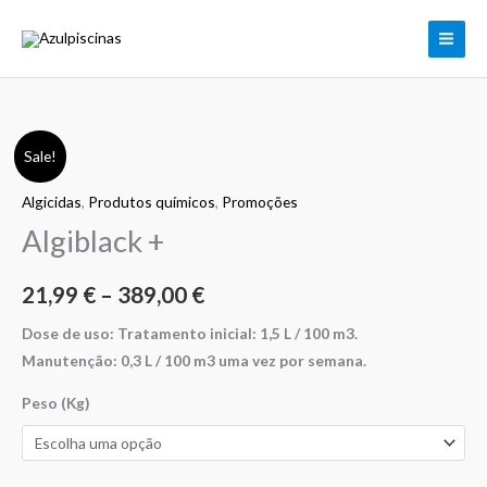
Skip
to
content
Quantidade
Price
Sale!
de
range:
Algicidas
,
Produtos químicos
,
Promoções
Algiblack
+
Algiblack +
21,99 €
through
21,99
€
–
389,00
€
389,00 €
Dose de uso: Tratamento inicial: 1,5 L / 100 m3.
Manutenção: 0,3 L / 100 m3 uma vez por semana.
Peso (Kg)