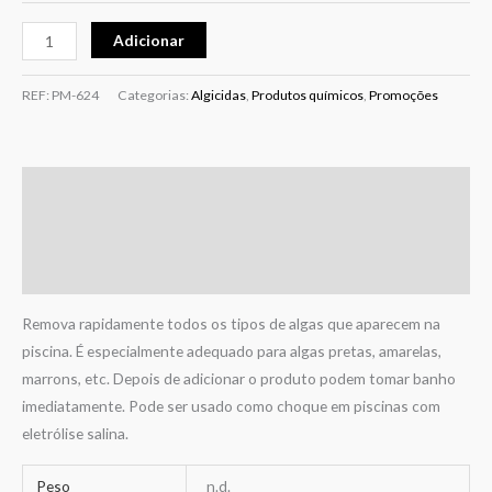
Adicionar
REF:
PM-624
Categorias:
Algicidas
,
Produtos químicos
,
Promoções
Descrição
Informação adicional
Avaliações (0)
Remova rapidamente todos os tipos de algas que aparecem na
piscina. É especialmente adequado para algas pretas, amarelas,
marrons, etc. Depois de adicionar o produto podem tomar banho
imediatamente. Pode ser usado como choque em piscinas com
eletrólise salina.
Peso
n.d.