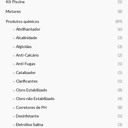
h
Kit Piscina
(1)
0
o
7
€
0
u
Motores
(8)
9
t
g
,
h
€
Produtos químicos
(89)
h
9
r
1
Abrilhantador
(6)
9
o
8
u
Alcalinidade
(3)
,
€
g
0
Algicidas
(3)
h
0
2
Anti-Calcário
(2)
7
€
Anti-Fugas
(1)
0
,
Catalizador
(1)
0
Clarificantes
(1)
0
Cloro Estabilizado
(8)
€
Cloro não Estabilizado
(4)
Corretores de PH
(8)
Desinfetante
(5)
Eletrólise Salina
(3)