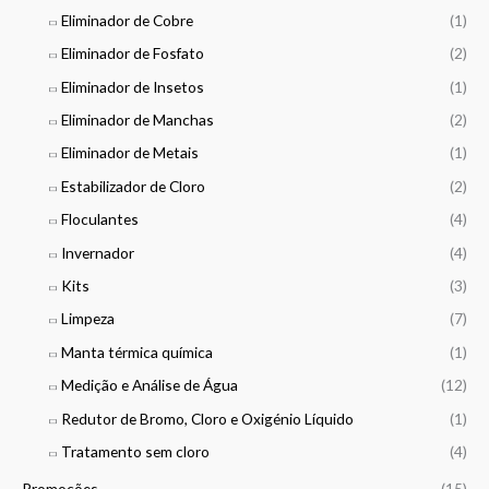
Eliminador de Cobre
(1)
Eliminador de Fosfato
(2)
Eliminador de Insetos
(1)
Eliminador de Manchas
(2)
Eliminador de Metais
(1)
Estabilizador de Cloro
(2)
Floculantes
(4)
Invernador
(4)
Kits
(3)
Limpeza
(7)
Manta térmica química
(1)
Medição e Análise de Água
(12)
Redutor de Bromo, Cloro e Oxigénio Líquido
(1)
Tratamento sem cloro
(4)
Promoções
(15)