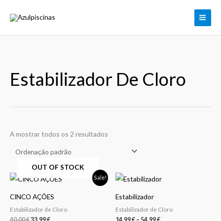
Skip
to
content
Estabilizador De Cloro
A mostrar todos os 2 resultados
OUT OF STOCK
O
O
Price
This
Sale!
preço
preço
range:
product
original
atual
14,99 €
CINCO AÇÕES
Estabilizador
era:
é:
through
has
40,00 €.
33,99 €.
54,99 €
Estabilizador de Cloro
Estabilizador de Cloro
multiple
40,00
€
33,99
€
14,99
€
–
54,99
€