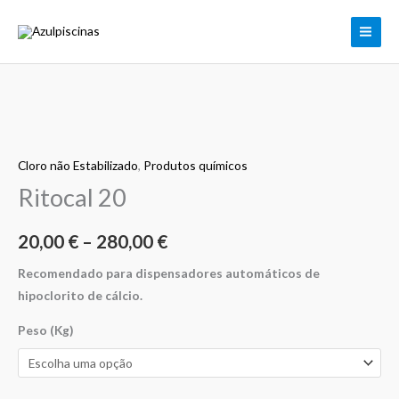
Skip
to
content
Quantidade
Price
de
range:
Cloro não Estabilizado
,
Produtos químicos
Ritocal
20
Ritocal 20
20,00 €
through
20,00
€
–
280,00
€
280,00 €
Recomendado para dispensadores automáticos de
hipoclorito de cálcio.
Peso (Kg)