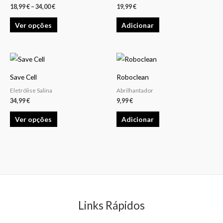
multiple
18,99
€
–
34,00
€
19,99
€
variants.
Ver opções
Adicionar
The
options
may
This
be
product
chosen
Save Cell
Roboclean
has
on
Eletrólise Salina
Abrilhantador
multiple
34,99
€
9,99
€
the
variants.
product
Ver opções
Adicionar
The
page
options
may
be
chosen
on
the
Links Rápidos
product
page