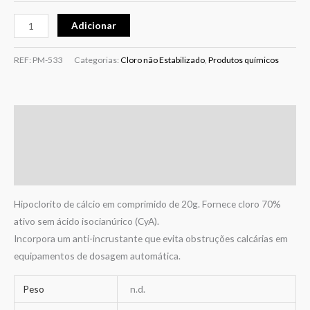
Adicionar
REF:
PM-533
Categorias:
Cloro não Estabilizado
,
Produtos químicos
Descrição
Informação adicional
Avaliações (0)
Hipoclorito de cálcio em comprimido de 20g. Fornece cloro 70%
ativo sem ácido isocianúrico (CyA).
Incorpora um anti-incrustante que evita obstruções calcárias em
equipamentos de dosagem automática.
Peso
n.d.