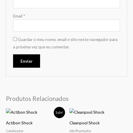
Email
*
Guardar o meu nome, email e site neste navegador para
a próxima vez que eu comentar.
Produtos Relacionados
Price
This
Sale!
range:
product
18,99 €
Actibon Shock
Cleanpool Shock
through
has
34,00 €
Catalizador
Abrilhantador