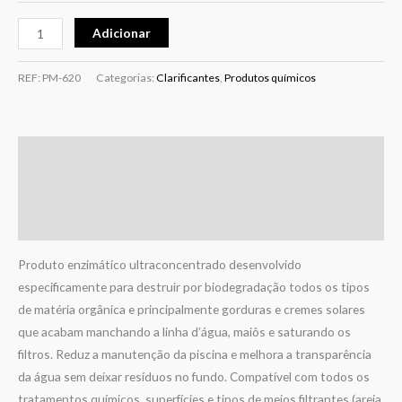
Adicionar
REF:
PM-620
Categorias:
Clarificantes
,
Produtos químicos
Descrição
Informação adicional
Avaliações (0)
Produto enzimático ultraconcentrado desenvolvido
especificamente para destruir por biodegradação todos os tipos
de matéria orgânica e principalmente gorduras e cremes solares
que acabam manchando a linha d’água, maiôs e saturando os
filtros. Reduz a manutenção da piscina e melhora a transparência
da água sem deixar resíduos no fundo. Compatível com todos os
tratamentos químicos, superfícies e tipos de meios filtrantes (areia,