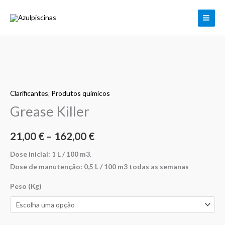
Skip
to
content
Quantidade
Price
de
range:
Clarificantes
,
Produtos químicos
Grease
Killer
Grease Killer
21,00 €
through
21,00
€
–
162,00
€
162,00 €
Dose inicial: 1 L / 100 m3.
Dose de manutenção: 0,5 L / 100 m3 todas as semanas
Peso (Kg)