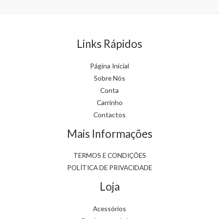
chosen
on
the
Links Rápidos
product
page
Página Inicial
Sobre Nós
Conta
Carrinho
Contactos
Mais Informações
TERMOS E CONDIÇÕES
POLÍTICA DE PRIVACIDADE
Loja
Acessórios