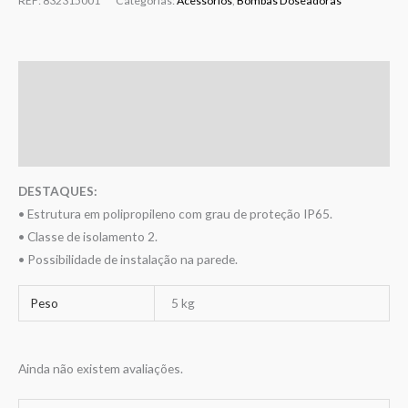
REF:
832315001
Categorias:
Acessórios
,
Bombas Doseadoras
Descrição
Informação adicional
Avaliações (0)
DESTAQUES:
• Estrutura em polipropileno com grau de proteção IP65.
• Classe de isolamento 2.
• Possibilidade de instalação na parede.
Peso
5 kg
Ainda não existem avaliações.