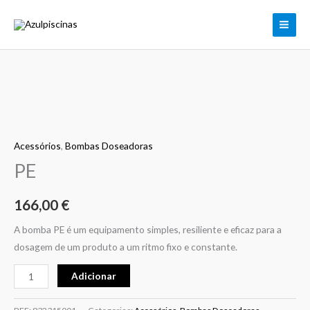
PE
Skip
to
content
Quantidade
de
PE
Acessórios
,
Bombas Doseadoras
PE
166,00
€
A bomba PE é um equipamento simples, resiliente e eficaz para a
dosagem de um produto a um ritmo fixo e constante.
Adicionar