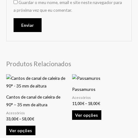
Guardar o meu nome, email e site neste navegador para
a próxima vez que eu comentar.
Produtos Relacionados
Price
Price
This
This
range:
range:
product
product
33,00 €
11,00 €
Passamuros
through
through
has
has
58,00 €
18,00 €
Cantos de canal de caleira de
Acessórios
multiple
multiple
11,00
€
–
18,00
€
90° – 35 mm de altura
variants.
variants.
Acessórios
Ver opções
The
The
33,00
€
–
58,00
€
options
options
Ver opções
may
may