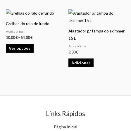
be
be
chosen
chosen
Price
This
on
on
range:
product
10,00 €
the
the
Grelhas do ralo de fundo
through
has
54,00 €
product
product
Afastador p/ tampa do skimmer
Acessórios
multiple
10,00
€
–
54,00
€
page
page
15 L
variants.
Acessórios
Ver opções
The
9,00
€
options
Adicionar
may
be
chosen
on
the
product
page
Links Rápidos
Página Inicial