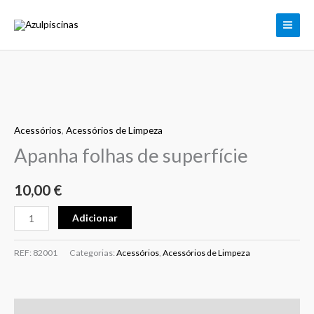
Apanha
Skip
folhas
to
de
content
superfície
Quantidade
de
Acessórios
,
Acessórios de Limpeza
Apanha
folhas
Apanha folhas de superfície
de
superfície
10,00
€
Adicionar
REF:
82001
Categorias:
Acessórios
,
Acessórios de Limpeza
Informação adicional