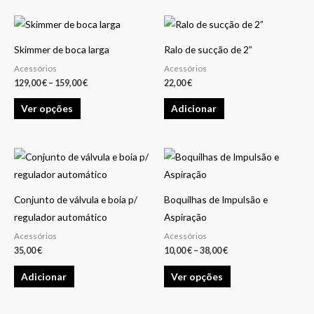
Price
This
range:
product
129,00 €
Skimmer de boca larga
Ralo de sucção de 2”
through
has
159,00 €
Acessórios
Acessórios
multiple
129,00
€
–
159,00
€
22,00
€
variants.
Ver opções
Adicionar
The
options
may
Price
This
be
range:
product
10,00 €
chosen
through
has
38,00 €
on
Conjunto de válvula e boia p/
Boquilhas de Impulsão e
multiple
the
regulador automático
Aspiração
variants.
product
Acessórios
Acessórios
The
35,00
€
10,00
€
–
38,00
€
page
options
Adicionar
Ver opções
may
be
chosen