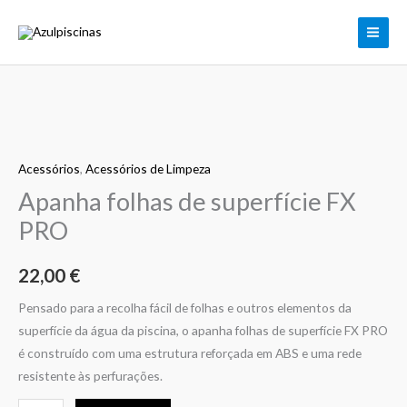
Apanha
Skip
folhas
to
de
content
superfície
FX
PRO
Quantidade
de
Acessórios
,
Acessórios de Limpeza
Apanha
folhas
Apanha folhas de superfície FX
de
PRO
superfície
FX
22,00
€
PRO
Pensado para a recolha fácil de folhas e outros elementos da
superfície da água da piscina, o apanha folhas de superfície FX PRO
é construído com uma estrutura reforçada em ABS e uma rede
resistente às perfurações.