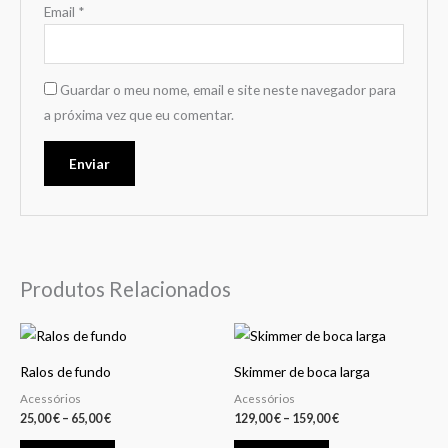
Email
*
Guardar o meu nome, email e site neste navegador para
a próxima vez que eu comentar.
Produtos Relacionados
Price
Price
This
This
range:
range:
product
product
25,00 €
129,00 €
Ralos de fundo
Skimmer de boca larga
through
through
has
has
65,00 €
159,00 €
Acessórios
Acessórios
multiple
multiple
25,00
€
–
65,00
€
129,00
€
–
159,00
€
variants.
variants.