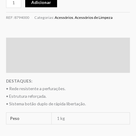
Adicionar
REF:
8794000
Categorias:
Acessórios
,
Acessórios de Limpeza
Descrição
Informação adicional
Avaliações (0)
DESTAQUES:
• Rede resistente a perfurações.
• Estrutura reforçada.
• Sistema botão duplo de rápida libertação.
Peso
1 kg