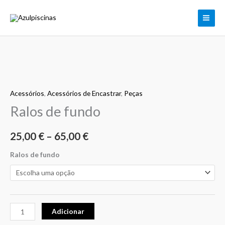
Skip
to
content
Quantidade
Price
de
range:
Acessórios
,
Acessórios de Encastrar
,
Peças
Ralos
de
Ralos de fundo
25,00 €
fundo
through
25,00
€
–
65,00
€
65,00 €
Ralos de fundo
Adicionar