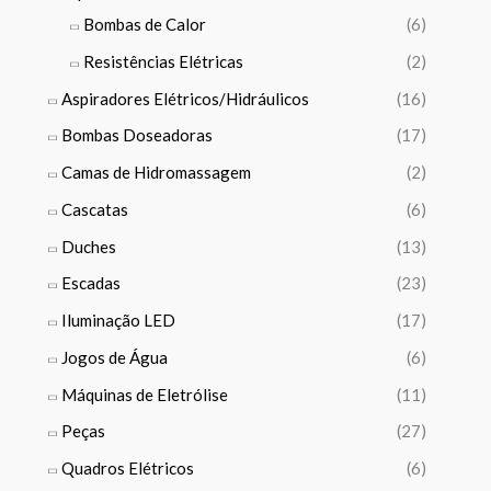
7
h
,
Bombas de Calor
(6)
0
3
0
,
9
Resistências Elétricas
(2)
0
0
,
Aspiradores Elétricos/Hidráulicos
(16)
0
9
€
9
Bombas Doseadoras
(17)
€
Camas de Hidromassagem
(2)
t
€
h
Cascatas
(6)
r
o
Duches
(13)
u
Escadas
(23)
g
h
Iluminação LED
(17)
1
Jogos de Água
(6)
9
5
Máquinas de Eletrólise
(11)
5
Peças
(27)
,
0
Quadros Elétricos
(6)
0