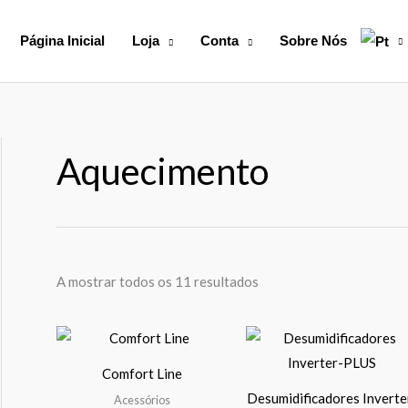
Página Inicial
Loja
Conta
Sobre Nós
Aquecimento
A mostrar todos os 11 resultados
Price
Pr
This
Th
range:
ra
product
pr
172,00 €
15
Comfort Line
through
th
has
ha
3234,00 €
35
Desumidificadores Inverte
Acessórios