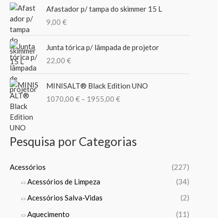
n
o
e
Afastador p/ tampa do skimmer 15 L
g
o
o
r
9,00
€
r
e
a
:
:
n
1
Junta tórica p/ lâmpada de projetor
g
2
22,00
€
e
,
:
0
P
2
MINISALT® Black Edition UNO
0
r
1
1070,00
€
–
1955,00
€
i
,
€
c
9
t
e
9
h
r
Pesquisa por Categorias
r
a
€
o
n
t
u
g
Acessórios
(227)
h
g
e
r
Acessórios de Limpeza
(34)
h
:
o
1
Acessórios Salva-Vidas
(2)
1
u
7
0
g
Aquecimento
(11)
4