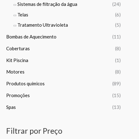
Sistemas de filtração da água
(24)
€
Telas
(6)
Tratamento Ultravioleta
(5)
Bombas de Aquecimento
(11)
Coberturas
(8)
Kit Piscina
(1)
Motores
(8)
Produtos químicos
(89)
Promoções
(15)
Spas
(13)
Filtrar por Preço