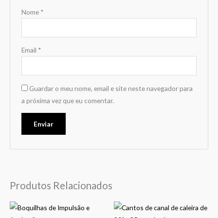
Nome
*
Email
*
Guardar o meu nome, email e site neste navegador para
a próxima vez que eu comentar.
Produtos Relacionados
Price
Price
This
This
range:
range: