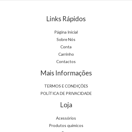
on
on
the
the
Links Rápidos
product
product
page
page
Página Inicial
Sobre Nós
Conta
Carrinho
Contactos
Mais Informações
TERMOS E CONDIÇÕES
POLÍTICA DE PRIVACIDADE
Loja
Acessórios
Produtos químicos