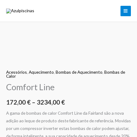
Skip
to
content
Quantidade
Price
de
range:
Comfort
Line
172,00 €
Acessórios
,
Aquecimento
,
Bombas de Aquecimento
,
Bombas de
Calor
through
Comfort Line
3234,00 €
172,00
€
–
3234,00
€
A gama de bombas de calor Comfort Line da Fairland são a nova
adição ao leque de produto deste fabricante de referência. Movidas
por um compressor inverter estas bombas de calor podem ajustar,
de forma inteligente, a sua capacidade de aquecimento desde 20%