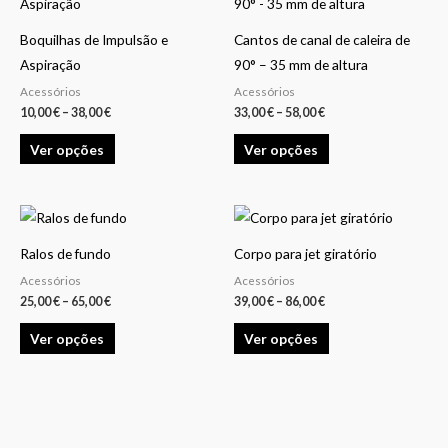
product
product
10,00 €
33,00 €
through
through
has
has
38,00 €
58,00 €
Boquilhas de Impulsão e
Cantos de canal de caleira de
multiple
multiple
Aspiração
90° – 35 mm de altura
variants.
variants.
Acessórios
Acessórios
The
The
10,00
€
–
38,00
€
33,00
€
–
58,00
€
options
options
Ver opções
Ver opções
may
may
be
be
chosen
chosen
Price
Price
This
This
on
on
range:
range:
product
product
25,00 €
39,00 €
the
the
Ralos de fundo
Corpo para jet giratório
through
through
has
has
65,00 €
86,00 €
product
product
Acessórios
Acessórios
multiple
multiple
25,00
€
–
65,00
€
39,00
€
–
86,00
€
page
page
variants.
variants.
Ver opções
Ver opções
The
The
options
options
may
may
be
be
chosen
chosen