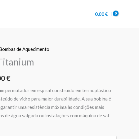
through
0,00
€
1279,00 €
Bombas de Aquecimento
Price
Titanium
range:
00
€
849,00 €
through
m permutador em espiral construído em termoplástico
eúdo de vidro para maior durabilidade. A sua bobina é
1279,00 €
 garantir uma resistência máxima às condições mais
as de água salgada ou instalações com máquina de sal.