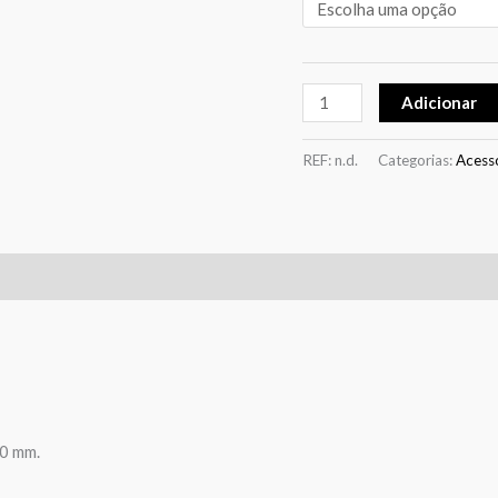
Adicionar
REF:
n.d.
Categorias:
Acess
50 mm.