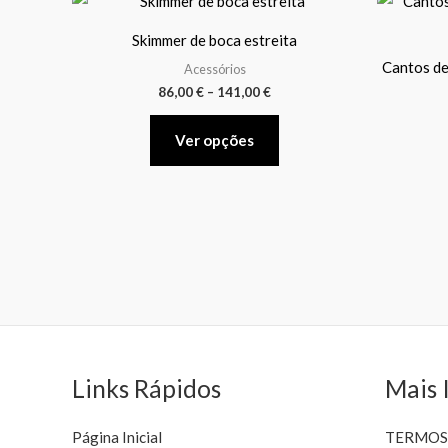
range:
product
86,00 €
Skimmer de boca estreita
through
has
141,00 €
Cantos de
Acessórios
multiple
86,00
€
–
141,00
€
variants.
The
Ver opções
options
may
be
chosen
on
the
product
page
Links Rápidos
Mais 
Página Inicial
TERMOS