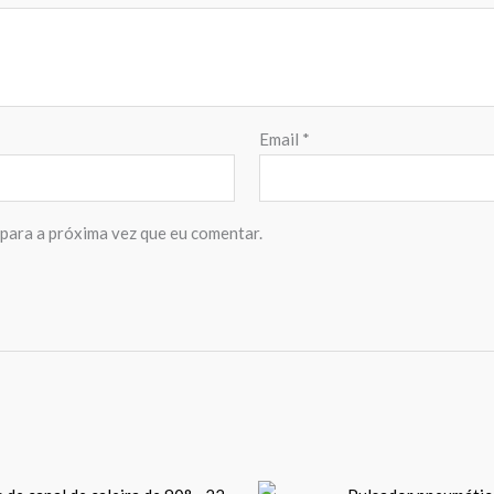
Email
*
para a próxima vez que eu comentar.
Price
Pr
This
T