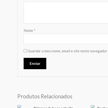
Nome
*
Guardar o meu nome, email e site neste navegador 
Produtos Relacionados
Price
This