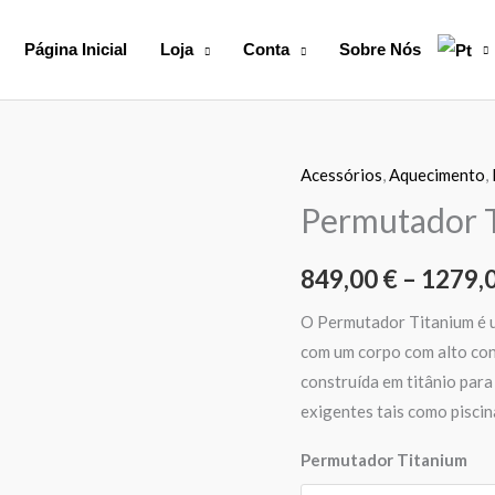
Página Inicial
Loja
Conta
Sobre Nós
Acessórios
,
Aquecimento
,
Quantidade
de
Permutador 
Permutador
Titanium
849,00
€
–
1279,
O Permutador Titanium é u
com um corpo com alto cont
construída em titânio para
exigentes tais como piscin
Permutador Titanium