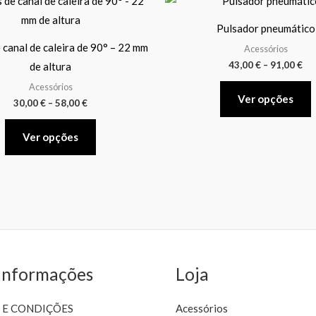
range:
ra
product
p
30,00 €
43,
Pulsador pneumático
through
th
has
h
58,00 €
91,
 canal de caleira de 90° – 22 mm
Acessórios
multiple
m
43,00
€
–
91,00
€
de altura
variants.
v
Acessórios
The
Ver opções
30,00
€
–
58,00
€
options
o
may
Ver opções
be
b
chosen
c
on
the
t
product
p
page
Informações
Loja
 E CONDIÇÕES
Acessórios