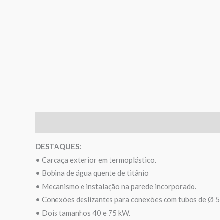
Descrição
Informação adicional
Avaliações (0)
DESTAQUES:
• Carcaça exterior em termoplástico.
• Bobina de água quente de titânio
• Mecanismo e instalação na parede incorporado.
• Conexões deslizantes para conexões com tubos de Ø 
• Dois tamanhos 40 e 75 kW.