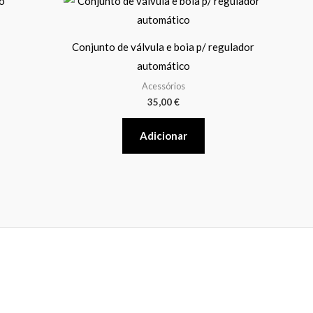
nge:
roduct
00 €
rough
as
00 €
Conjunto de válvula e boia p/ regulador
ultiple
automático
ariants.
Acessórios
The
35,00
€
ptions
may
Adicionar
e
hosen
on
he
roduct
page