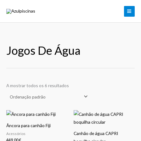
Skip
to
content
Jogos De Água
A mostrar todos os 6 resultados
Âncora para canhão Fiji
Canhão de água CAPRI
Acessórios
449,00
€