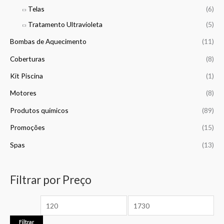
0
Telas
(6)
0
Tratamento Ultravioleta
(5)
€
Bombas de Aquecimento
(11)
Coberturas
(8)
Kit Piscina
(1)
Motores
(8)
Produtos químicos
(89)
Promoções
(15)
Spas
(13)
Filtrar por Preço
Filtrar