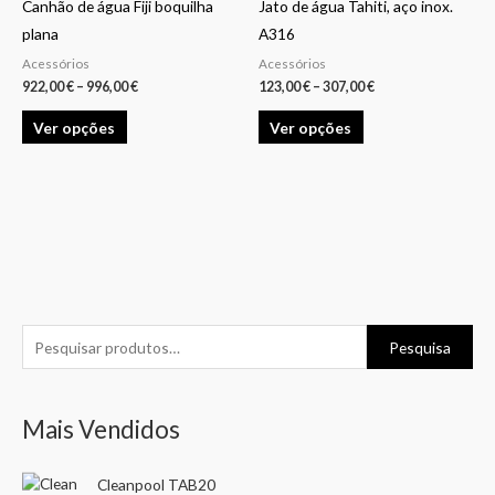
996,00 €
307,00 €
product
Canhão de água Fiji boquilha
Jato de água Tahiti, aço inox.
multiple
multiple
page
plana
A316
variants.
variants.
Acessórios
Acessórios
The
The
922,00
€
–
996,00
€
123,00
€
–
307,00
€
options
options
Ver opções
Ver opções
may
may
be
be
chosen
chosen
on
on
the
the
product
product
page
page
P
P
P
Pesquisa
e
r
r
s
e
e
Mais Vendidos
q
ç
ç
u
o
o
Cleanpool TAB20
i
m
m