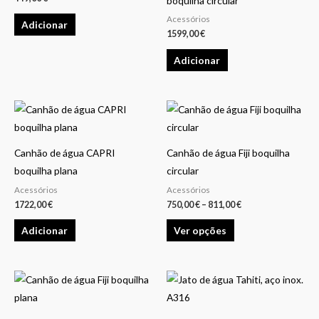
boquilha circular
Acessórios
Adicionar
1599,00
€
Adicionar
Price
This
range:
product
750,00 €
through
has
811,00 €
Canhão de água CAPRI
Canhão de água Fiji boquilha
multiple
boquilha plana
circular
variants.
Acessórios
Acessórios
The
1722,00
€
750,00
€
–
811,00
€
options
Adicionar
Ver opções
may
be
chosen
Price
Price
This
This
on
range:
range:
product
product
922,00 €
123,00 €
the
through
through
has
has