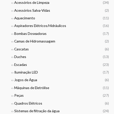
e
r
Acessórios de Limpeza
(34)
:
o
Acessórios Salva-Vidas
(2)
1
u
0
g
Aquecimento
(11)
3
h
3
Aspiradores Elétricos/Hidráulicos
(16)
1
,
1
Bombas Doseadoras
(17)
0
4
0
Camas de Hidromassagem
(2)
,
0
Cascatas
(6)
€
0
t
Duches
(13)
h
€
Escadas
(23)
r
o
Iluminação LED
(17)
u
Jogos de Água
(6)
g
h
Máquinas de Eletrólise
(11)
1
Peças
(27)
2
1
Quadros Elétricos
(6)
1
Sistemas de filtração da água
(24)
,