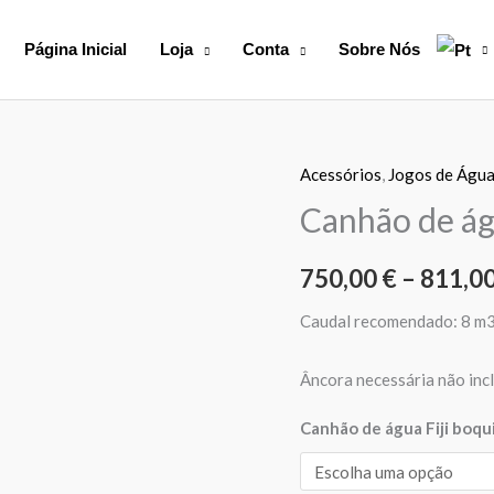
Página Inicial
Loja
Conta
Sobre Nós
Acessórios
,
Jogos de Águ
Quantidade
de
Canhão de águ
Canhão
de
750,00
€
–
811,0
água
Caudal recomendado: 8 m3
Fiji
boquilha
Âncora necessária não inc
circular
Canhão de água Fiji boqui