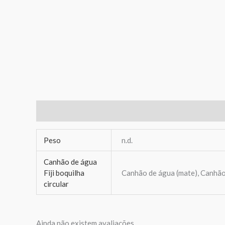
Informação adicional
Avaliações (0)
Peso
n.d.
Canhão de água
Fiji boquilha
Canhão de água (mate), Canhão 
circular
Ainda não existem avaliações.