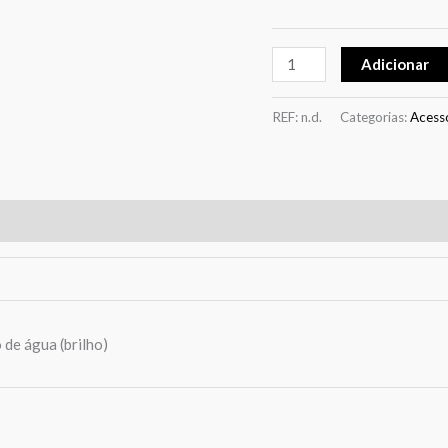
Adicionar
REF:
n.d.
Categorias:
Acess
de água (brilho)