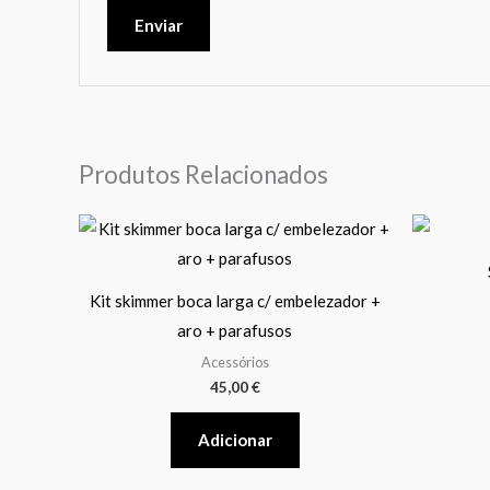
Produtos Relacionados
Kit skimmer boca larga c/ embelezador +
aro + parafusos
Acessórios
45,00
€
Adicionar