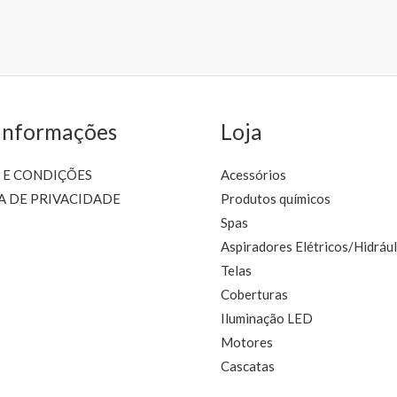
chosen
c
on
the
t
product
p
page
Informações
Loja
 E CONDIÇÕES
Acessórios
A DE PRIVACIDADE
Produtos químicos
Spas
Aspiradores Elétricos/Hidrául
Telas
Coberturas
Iluminação LED
Motores
Cascatas