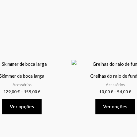
Price
Pr
This
T
range:
ra
product
p
129,00 €
10,
Skimmer de boca larga
Grelhas do ralo de fun
through
th
has
h
159,00 €
54,
Acessórios
Acessórios
multiple
m
129,00
€
–
159,00
€
10,00
€
–
54,00
€
variants.
v
The
Ver opções
Ver opções
options
o
may
be
b