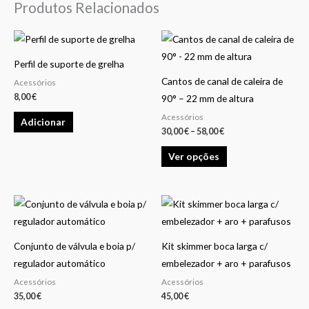
Produtos Relacionados
Price
This
range:
product
30,00 €
Perfil de suporte de grelha
through
has
58,00 €
Cantos de canal de caleira de
Acessórios
multiple
8,00
€
90° – 22 mm de altura
variants.
Acessórios
Adicionar
The
30,00
€
–
58,00
€
options
Ver opções
may
be
chosen
on
the
product
Conjunto de válvula e boia p/
Kit skimmer boca larga c/
page
regulador automático
embelezador + aro + parafusos
Acessórios
Acessórios
35,00
€
45,00
€