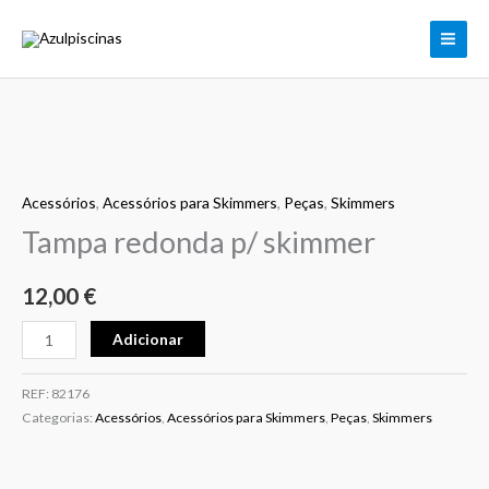
Tampa
Skip
redonda
to
p/
content
skimmer
Quantidade
de
Acessórios
,
Acessórios para Skimmers
,
Peças
,
Skimmers
Tampa
redonda
Tampa redonda p/ skimmer
p/
skimmer
12,00
€
Adicionar
REF:
82176
Categorias:
Acessórios
,
Acessórios para Skimmers
,
Peças
,
Skimmers