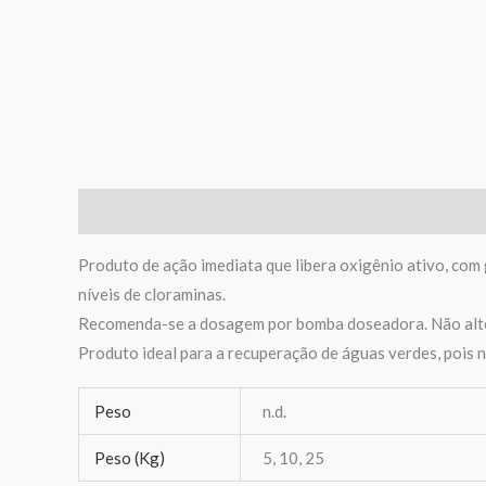
Descrição
Informação adicional
Avaliações (0)
Produto de ação imediata que libera oxigênio ativo, com 
níveis de cloraminas.
Recomenda-se a dosagem por bomba doseadora. Não altera
Produto ideal para a recuperação de águas verdes, pois n
Peso
n.d.
Peso (Kg)
5, 10, 25