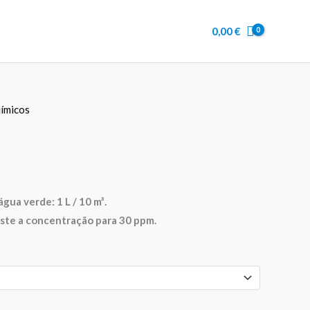
0,00
€
ímicos
ua verde: 1 L / 10 m³.
ste a concentração para 30 ppm.