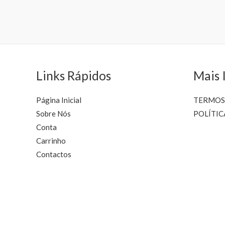
may
be
chosen
on
the
product
Links Rápidos
Mais 
page
Página Inicial
TERMOS
Sobre Nós
POLÍTIC
Conta
Carrinho
Contactos