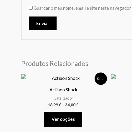
Guardar o meu nome, email e site neste navegador 
Produtos Relacionados
Price
This
Sale!
range:
product
18,99 €
Actibon Shock
through
has
34,00 €
Catalizador
multiple
18,99
€
–
34,00
€
variants.
The
Ver opções
options