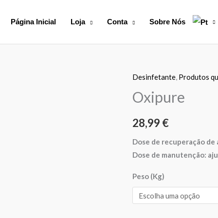
Página Inicial
Loja
Conta
Sobre Nós
Desinfetante
,
Produtos qu
Quantidade
de
Oxipure
Oxipure
28,99
€
Dose de recuperação de ág
Dose de manutenção: aju
Peso (Kg)