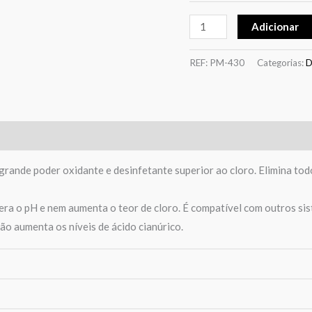
Adicionar
REF:
PM-430
Categorias:
D
grande poder oxidante e desinfetante superior ao cloro. Elimina tod
 o pH e nem aumenta o teor de cloro. É compatível com outros sis
ão aumenta os níveis de ácido cianúrico.