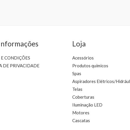
may
be
b
chosen
c
on
the
t
product
p
Informações
Loja
page
 E CONDIÇÕES
Acessórios
A DE PRIVACIDADE
Produtos químicos
Spas
Aspiradores Elétricos/Hidrául
Telas
Coberturas
Iluminação LED
Motores
Cascatas