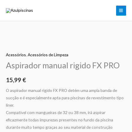
Skip
rigido
to
FX
content
PRO
Quantidade
de
Acessórios
,
Acessórios de Limpeza
Aspirador
manual
Aspirador manual rigido FX PRO
rigido
FX
15,99
€
PRO
O aspirador manual rígido FX PRO detém uma ampla banda de
sucção e é especialmente apta para piscinas de revestimento tipo
liner.
Compatível com mangueiras de 32 ou 38 mm, irá aspirar
eficazmente todas impurezas presentes no fundo da piscina
durante muito tempo graças ao seu material de construção