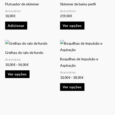
product
Flutuador de skimmer
Skimmer de baixo perfil
has
Acessórios
Acessórios
multiple
10,00
€
219,00
€
variants.
Adicionar
Ver opções
The
options
may
Price
Price
This
This
be
range:
range:
product
product
10,00 €
10,00 €
chosen
Grelhas do ralo de fundo
through
through
has
has
54,00 €
38,00 €
on
Boquilhas de Impulsão e
Acessórios
multiple
multiple
10,00
€
–
54,00
€
the
Aspiração
variants.
variants.
product
Acessórios
Ver opções
The
The
10,00
€
–
38,00
€
page
options
options
Ver opções
may
may
be
be
chosen
chosen
on
on
the
the