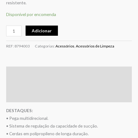
resistente.
Disponível por encomenda
Adicionar
REF:
8794003
Categorias:
Acessórios
,
Acessórios de Limpeza
Descrição
Informação adicional
Avaliações (0)
DESTAQUES:
• Pega multidirecional.
• Sistema de regulação da capacidade de sucção.
• Cerdas em polipropileno de longa duração.