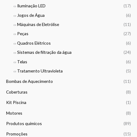
g
4
Iluminação LED
(17)
h
,
4
Jogos de Água
(6)
0
3
0
Máquinas de Eletrólise
(11)
1
,
Peças
(27)
€
0
Quadros Elétricos
(6)
0
Sistemas de filtração da água
(24)
€
Telas
(6)
Tratamento Ultravioleta
(5)
Bombas de Aquecimento
(11)
Coberturas
(8)
Kit Piscina
(1)
Motores
(8)
Produtos químicos
(89)
Promoções
(15)