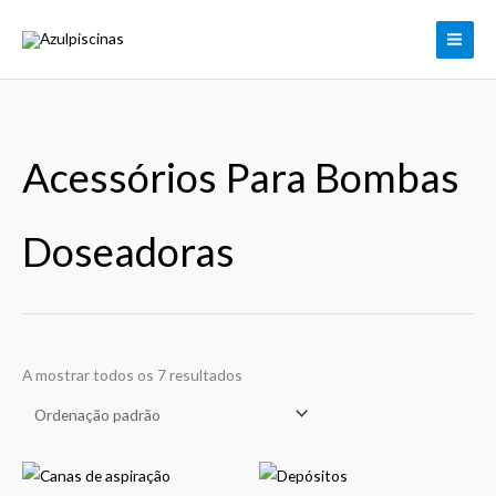
Skip
to
content
Acessórios Para Bombas
Doseadoras
A mostrar todos os 7 resultados
Price
Price
This
This
range:
range: