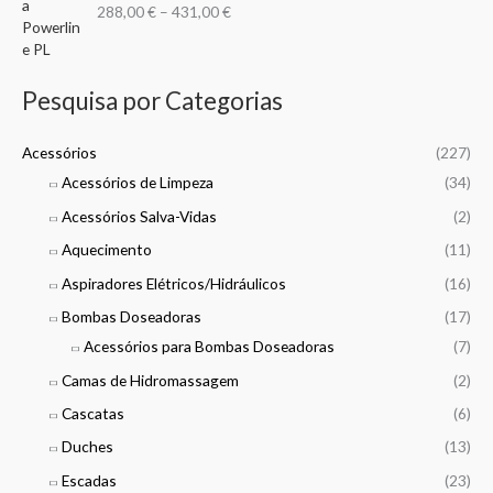
8
r
288,00
€
–
431,00
€
e
i
,
a
€
:
c
0
n
t
8
e
0
g
h
,
r
e
Pesquisa por Categorias
r
9
a
€
:
o
9
n
t
2
u
g
Acessórios
(227)
h
8
g
€
e
r
9
Acessórios de Limpeza
(34)
h
t
:
o
,
5
h
Acessórios Salva-Vidas
(2)
2
u
0
2
r
8
g
0
Aquecimento
(11)
3
o
8
h
,
u
,
Aspiradores Elétricos/Hidráulicos
(16)
4
€
0
g
0
9
t
Bombas Doseadoras
(17)
0
h
0
0
h
5
Acessórios para Bombas Doseadoras
(7)
,
r
€
4
€
0
o
Camas de Hidromassagem
(2)
,
t
0
u
9
Cascatas
(6)
h
g
9
r
€
h
Duches
(13)
o
5
€
Escadas
(23)
u
0