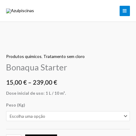
Skip
to
content
Quantidade
Price
de
range:
Produtos químicos
,
Tratamento sem cloro
Bonaqua
Starter
Bonaqua Starter
15,00 €
through
15,00
€
–
239,00
€
239,00 €
Dose inicial de uso: 1 L / 10 m³.
Peso (Kg)