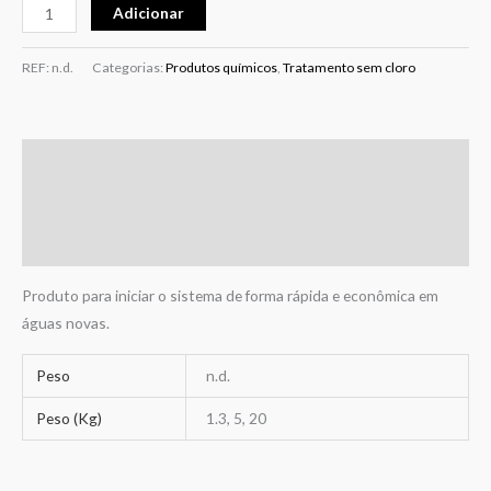
Adicionar
REF:
n.d.
Categorias:
Produtos químicos
,
Tratamento sem cloro
Descrição
Informação adicional
Avaliações (0)
Produto para iniciar o sistema de forma rápida e econômica em
águas novas.
Peso
n.d.
Peso (Kg)
1.3, 5, 20