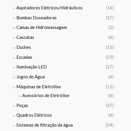
3
€
,
Aspiradores Elétricos/Hidráulicos
(16)
t
0
h
Bombas Doseadoras
(17)
0
r
Camas de Hidromassagem
(2)
o
€
u
Cascatas
(6)
t
g
h
Duches
(13)
h
r
2
Escadas
(23)
o
1
u
Iluminação LED
(17)
5
g
,
Jogos de Água
(6)
h
0
8
Máquinas de Eletrólise
(11)
0
2
Acessórios de Eletrólise
(6)
5
€
,
Peças
(27)
0
Quadros Elétricos
(6)
0
Sistemas de filtração da água
(24)
€