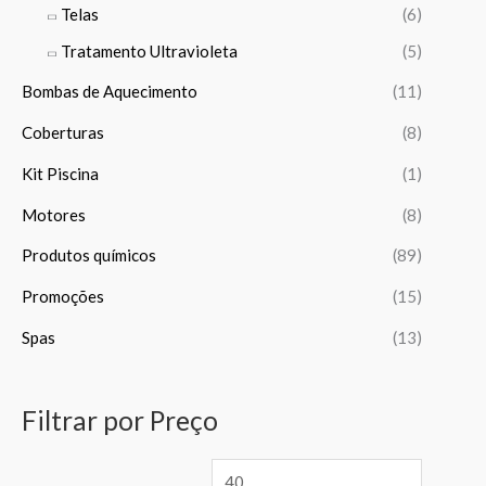
Telas
(6)
Tratamento Ultravioleta
(5)
Bombas de Aquecimento
(11)
Coberturas
(8)
Kit Piscina
(1)
Motores
(8)
Produtos químicos
(89)
Promoções
(15)
Spas
(13)
Filtrar por Preço