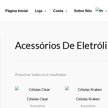
Página Inicial
Loja
Conta
Sobre Nós
Acessórios De Eletról
A mostrar todos os 6 resultados
Price
Pr
This
Th
range:
ra
product
pr
381,00 €
36
Células Clear
Células Kraken
through
th
has
ha
565,00 €
10
Acessórios
Acessórios