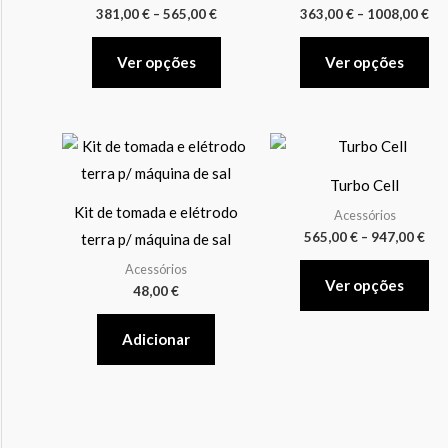
multiple
mul
381,00
€
–
565,00
€
363,00
€
–
1008,00
€
variants.
var
The
Th
Ver opções
Ver opções
options
op
may
ma
be
be
Pri
Th
ran
chosen
ch
pr
565
Turbo Cell
on
on
thr
ha
947
Kit de tomada e elétrodo
Acessórios
the
th
mul
565,00
€
–
947,00
€
terra p/ máquina de sal
product
pr
var
Acessórios
page
pa
Th
Ver opções
48,00
€
op
ma
Adicionar
be
ch
on
th