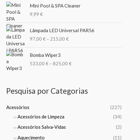
o
Mini Pool & SPA Cleaner
o
o
9,99
€
r
:
P
Lâmpada LED Universal PAR56
r
97,00
€
–
215,00
€
i
c
P
e
Bomba Wiper3
r
r
533,00
€
–
825,00
€
i
a
c
n
e
g
r
Pesquisa por Categorias
e
a
:
n
9
g
Acessórios
(227)
7
e
Acessórios de Limpeza
(34)
,
:
0
Acessórios Salva-Vidas
(2)
5
0
3
Aquecimento
(11)