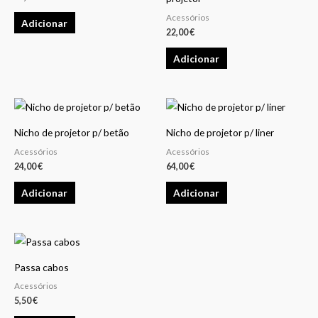
product
Acessórios
Adicionar
22,00
€
page
Adicionar
Nicho de projetor p/ betão
Nicho de projetor p/ liner
Acessórios
Acessórios
24,00
€
64,00
€
Adicionar
Adicionar
Passa cabos
Acessórios
5,50
€