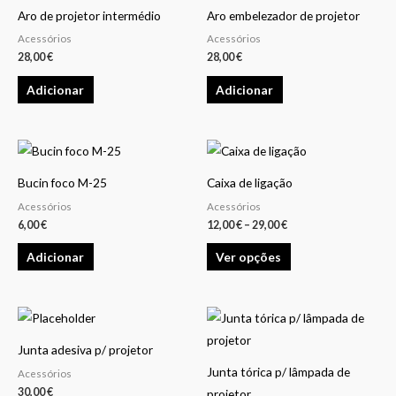
Aro de projetor intermédio
Aro embelezador de projetor
Acessórios
Acessórios
28,00
€
28,00
€
Adicionar
Adicionar
Price
This
range:
product
12,00 €
Bucin foco M-25
Caixa de ligação
through
has
29,00 €
Acessórios
Acessórios
multiple
6,00
€
12,00
€
–
29,00
€
variants.
Adicionar
Ver opções
The
options
may
be
chosen
Junta adesiva p/ projetor
on
Junta tórica p/ lâmpada de
Acessórios
30,00
€
the
projetor