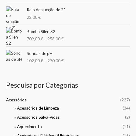
m
m
n
o
Ralo de sucção de 2”
o
o
g
r
22,00
€
e
:
:
P
3
Bomba Silen S2
r
1
709,00
€
–
958,00
€
i
,
c
0
P
e
Sondas de pH
0
r
r
102,00
€
–
270,00
€
i
a
€
c
n
t
e
g
h
r
e
Pesquisa por Categorias
r
a
:
o
n
7
u
g
Acessórios
(227)
0
g
e
9
Acessórios de Limpeza
(34)
h
:
,
2
Acessórios Salva-Vidas
(2)
1
0
1
0
0
Aquecimento
(11)
8
2
,
,
Aspiradores Elétricos/Hidráulicos
(16)