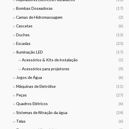
€
0
0
t
Bombas Doseadoras
(17)
0
0
h
Camas de Hidromassagem
(2)
r
€
€
o
Cascatas
(6)
t
u
h
Duches
(13)
g
r
h
Escadas
(23)
o
9
u
Iluminação LED
(17)
5
g
8
Acessórios & Kits de instalação
(1)
h
,
2
Acessórios para projetores
(9)
0
7
0
Jogos de Água
(6)
0
,
Máquinas de Eletrólise
(11)
€
0
Peças
(27)
0
Quadros Elétricos
(6)
€
Sistemas de filtração da água
(24)
Telas
(6)