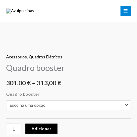
Skip
to
content
Quantidade
Price
de
range:
Acessórios
,
Quadros Elétricos
Quadro
booster
Quadro booster
301,00 €
through
301,00
€
–
313,00
€
313,00 €
Quadro booster
Adicionar