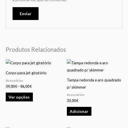
Produtos Relacionados
Price
This
range:
product
39,00 €
Corpo para jet giratório
through
has
86,00 €
Tampa redonda e aro quadrado
Acessórios
multiple
39,00
€
–
86,00
€
p/ skimmer
variants.
Acessórios
Ver opções
The
33,00
€
options
Adicionar
may
be
chosen