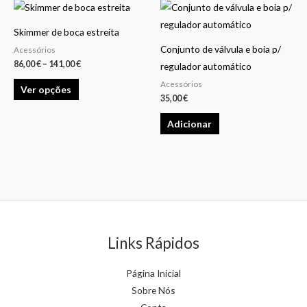
Price
This
on
range:
product
86,00 €
the
Skimmer de boca estreita
through
has
141,00 €
product
Conjunto de válvula e boia p/
Acessórios
multiple
86,00
€
–
141,00
€
page
regulador automático
variants.
Acessórios
Ver opções
The
35,00
€
options
Adicionar
may
be
chosen
on
the
product
page
Links Rápidos
Página Inicial
Sobre Nós