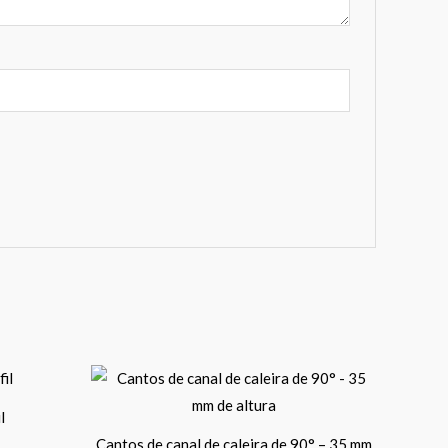
Price
his
This
range:
roduct
product
33,00 €
l
through
as
has
58,00 €
Cantos de canal de caleira de 90° – 35 mm