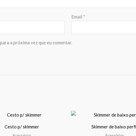
Email
*
para a próxima vez que eu comentar.
T
p
Cesto p/ skimmer
Skimmer de baixo perfi
h
Acessórios
Acessórios