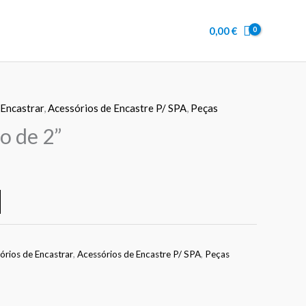
Ralo
de
0,00
€
sucção
de
2”
 Encastrar
,
Acessórios de Encastre P/ SPA
,
Peças
o de 2”
órios de Encastrar
,
Acessórios de Encastre P/ SPA
,
Peças