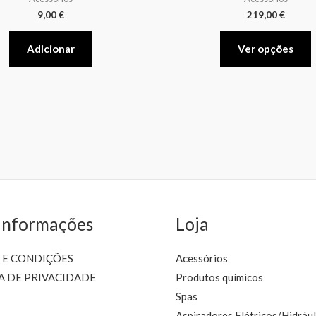
m
9,00
€
219,00
€
v
Adicionar
Ver opções
o
b
c
t
p
Informações
Loja
 E CONDIÇÕES
Acessórios
A DE PRIVACIDADE
Produtos químicos
Spas
Aspiradores Elétricos/Hidrául