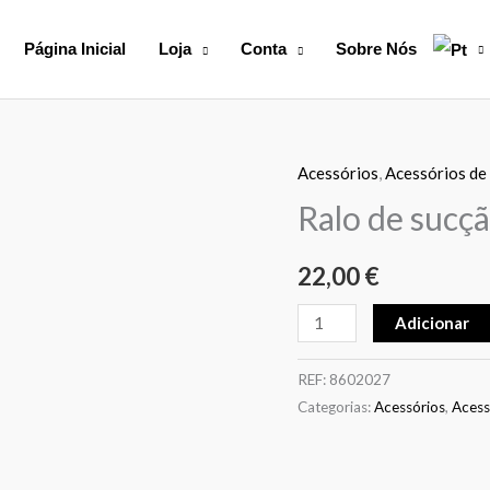
Página Inicial
Loja
Conta
Sobre Nós
Acessórios
,
Acessórios de
Quantidade
de
Ralo de sucçã
Ralo
de
22,00
€
sucção
Adicionar
de
2”
REF:
8602027
Categorias:
Acessórios
,
Acess