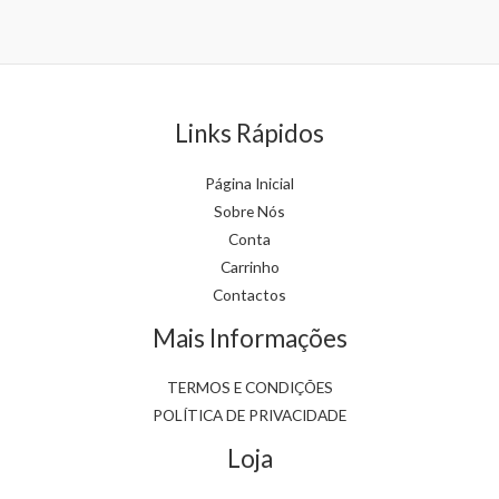
on
on
the
the
product
product
page
page
Links Rápidos
Página Inicial
Sobre Nós
Conta
Carrinho
Contactos
Mais Informações
TERMOS E CONDIÇÕES
POLÍTICA DE PRIVACIDADE
Loja