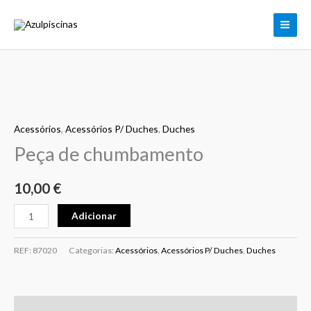
Peça
Skip
de
to
chumbamento
content
Quantidade
de
Acessórios
,
Acessórios P/ Duches
,
Duches
Peça
de
Peça de chumbamento
chumbamento
10,00
€
Adicionar
REF:
87020
Categorias:
Acessórios
,
Acessórios P/ Duches
,
Duches
Informação adicional