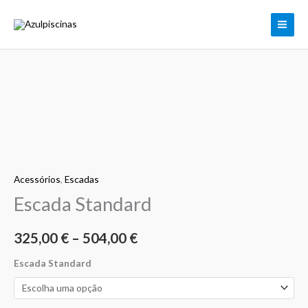
Skip
to
content
Quantidade
Price
de
range:
Escada
Standard
325,00 €
through
Acessórios
,
Escadas
Escada Standard
504,00 €
325,00
€
–
504,00
€
Escada Standard