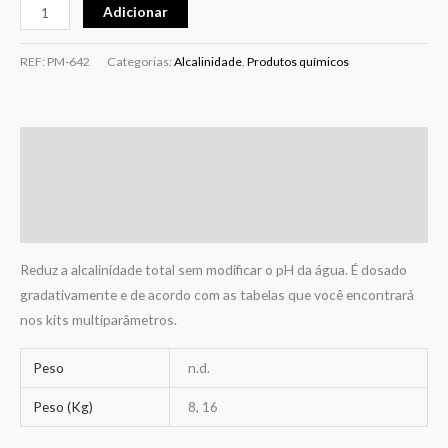
Adicionar
REF:
PM-642
Categorias:
Alcalinidade
,
Produtos químicos
Descrição
Informação adicional
Avaliações (0)
Reduz a alcalinidade total sem modificar o pH da água. É dosado
gradativamente e de acordo com as tabelas que você encontrará
nos kits multiparâmetros.
Peso
n.d.
Peso (Kg)
8, 16