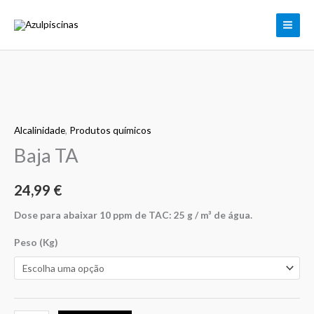
Skip
to
content
Quantidade
de
Alcalinidade
,
Produtos químicos
Baja
TA
Baja TA
24,99
€
Dose para abaixar 10 ppm de TAC: 25 g / m³ de água.
Peso (Kg)