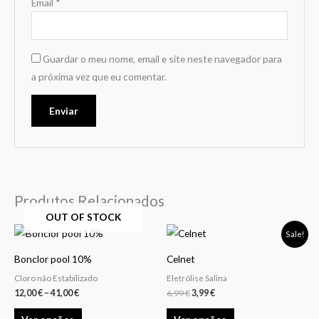
Email
*
Guardar o meu nome, email e site neste navegador para
a próxima vez que eu comentar.
Produtos Relacionados
OUT OF STOCK
Price
O
O
This
This
Sale!
range:
preço
preço
product
product
12,00 €
original
atual
Bonclor pool 10%
Celnet
through
era:
é:
has
has
41,00 €
6,99 €.
3,99 €.
Cloro não Estabilizado
Eletrólise Salina
multiple
multiple
12,00
€
–
41,00
€
6,99
€
3,99
€
variants.
variants.