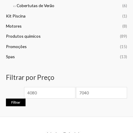
0
0
Cobertutas de Verão
(6)
4
,
€
Kit Piscina
(1)
0
0
Motores
(8)
Produtos químicos
(89)
€
Promoções
(15)
Spas
(13)
Filtrar por Preço
Filtrar