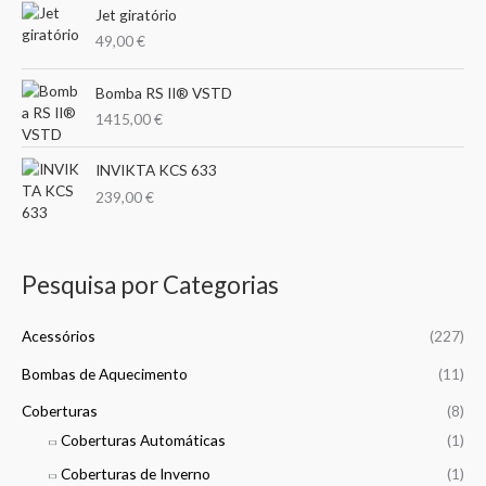
n
o
e
Jet giratório
o
o
g
r
r
49,00
€
e
a
:
:
n
1
Bomba RS II® VSTD
g
5
1415,00
€
e
,
:
0
2
INVIKTA KCS 633
0
4
239,00
€
,
€
0
t
0
h
Pesquisa por Categorias
r
€
o
t
u
Acessórios
(227)
h
g
r
h
Bombas de Aquecimento
(11)
o
1
u
Coberturas
(8)
5
g
0
Coberturas Automáticas
(1)
h
,
1
Coberturas de Inverno
(1)
0