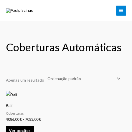
Skip
to
content
Coberturas Automáticas
Apenas um resultado
Price
This
range:
product
4086,00 €
Bali
through
has
7033,00 €
Coberturas
multiple
4086,00
€
–
7033,00
€
variants.
Ver opções
The