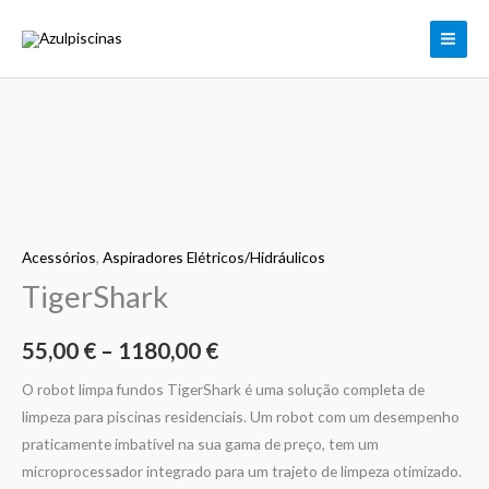
Skip
to
content
Quantidade
Price
de
range:
TigerShark
55,00 €
Acessórios
,
Aspiradores Elétricos/Hidráulicos
through
TigerShark
1180,00 €
55,00
€
–
1180,00
€
O robot limpa fundos TigerShark é uma solução completa de
limpeza para piscinas residenciais. Um robot com um desempenho
praticamente imbatível na sua gama de preço, tem um
microprocessador integrado para um trajeto de limpeza otimizado.