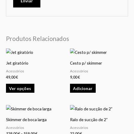
Produtos Relacionados
This
product
Jet giratório
Cesto p/ skimmer
has
Acessórios
Acessórios
multiple
49,00
€
9,00
€
variants.
Ver opções
Adicionar
The
options
may
Price
This
be
range:
product
129,00 €
chosen
Skimmer de boca larga
Ralo de sucção de 2”
through
has
159,00 €
on
Acessórios
Acessórios
multiple
129,00
€
–
159,00
€
22,00
€