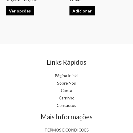
the
variants.
product
Ver opções
Adicionar
The
page
options
may
be
chosen
on
the
Links Rápidos
product
page
Página Inicial
Sobre Nós
Conta
Carrinho
Contactos
Mais Informações
TERMOS E CONDIÇÕES