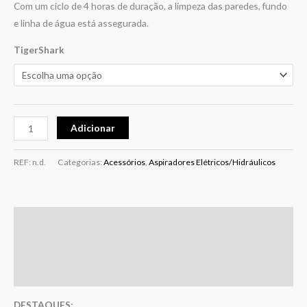
Com um ciclo de 4 horas de duração, a limpeza das paredes, fundo
e linha de água está assegurada.
TigerShark
Adicionar
REF:
n.d.
Categorias:
Acessórios
,
Aspiradores Elétricos/Hidráulicos
Descrição
Informação adicional
Avaliações (0)
DESTAQUES: