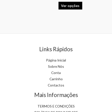
options
options
Ver opções
may
may
be
be
chosen
chosen
on
on
the
the
product
product
page
page
Links Rápidos
Página Inicial
Sobre Nós
Conta
Carrinho
Contactos
Mais Informações
TERMOS E CONDIÇÕES