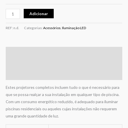
Adicionar
REF:
n.d.
Categorias:
Acessórios
,
Iluminação LED
Descrição
Informação adicional
Avaliações (0)
Estes projetores completos incluem tudo o que é necessário para
que se possa realçar a sua instalação em qualquer tipo de piscina.
Com um consumo energético reduzido, é adequado para iluminar
piscinas residenciais ou aqueles cujas instalações não requerem
uma grande quantidade de luz.