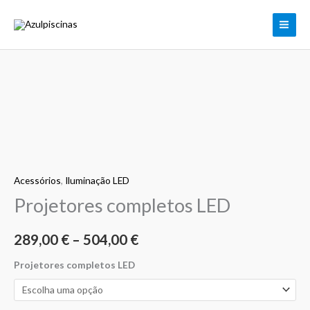
Skip
to
content
Quantidade
Price
de
range:
Projetores
completos
289,00 €
LED
through
Acessórios
,
Iluminação LED
Projetores completos LED
504,00 €
289,00
€
–
504,00
€
Projetores completos LED