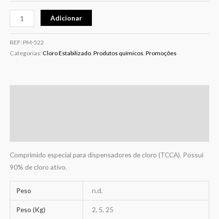
Adicionar
REF:
PM-522
Categorias:
Cloro Estabilizado
,
Produtos químicos
,
Promoções
Descrição
Informação adicional
Avaliações (0)
Comprimido especial para dispensadores de cloro (TCCA). Possui
90% de cloro ativo.
Peso
n.d.
Peso (Kg)
2, 5, 25