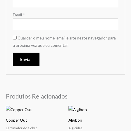
Email
*
Guardar o meu nome, email e site neste navegador para
a próxima vez que eu comentar.
Produtos Relacionados
Price
Price
This
This
range:
range:
product
product
23,00 €
12,00 €
Copper Out
Algibon
through
through
has
has
112,00 €
174,00 €
Eliminador de Cobre
Algicidas