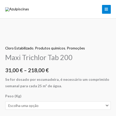
Skip
to
content
Quantidade
Price
de
range:
Cloro Estabilizado
,
Produtos químicos
,
Promoções
Maxi
Trichlor
Maxi Trichlor Tab 200
31,00 €
Tab
through
200
31,00
€
–
218,00
€
218,00 €
Se for dosado por escumadeira, é necessário um comprimido
semanal para cada 25 m³ de água.
Peso (Kg)