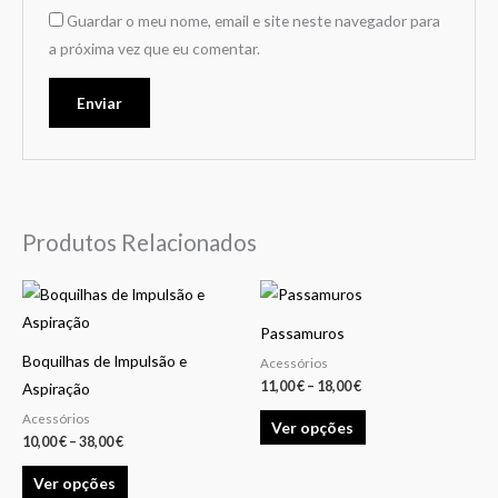
Guardar o meu nome, email e site neste navegador para
a próxima vez que eu comentar.
Produtos Relacionados
Price
Price
This
This
range:
range:
product
product
10,00 €
11,00 €
Passamuros
through
through
has
has
38,00 €
18,00 €
Boquilhas de Impulsão e
Acessórios
multiple
multiple
11,00
€
–
18,00
€
Aspiração
variants.
variants.
Acessórios
Ver opções
The
The
10,00
€
–
38,00
€
options
options
Ver opções
may
may