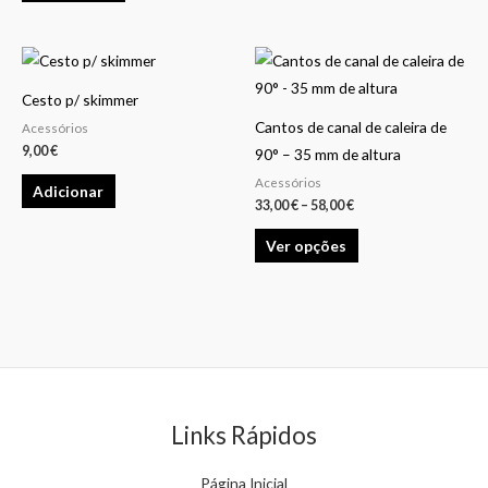
be
be
chosen
chosen
Price
This
on
on
range:
product
33,00 €
the
the
Cesto p/ skimmer
through
has
58,00 €
product
product
Cantos de canal de caleira de
Acessórios
multiple
9,00
€
page
page
90° – 35 mm de altura
variants.
Acessórios
Adicionar
The
33,00
€
–
58,00
€
options
Ver opções
may
be
chosen
on
the
product
page
Links Rápidos
Página Inicial