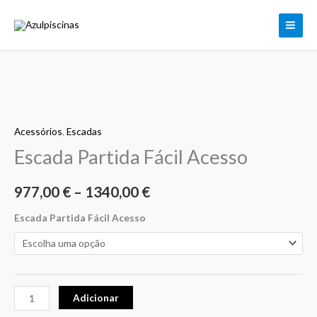
Skip
to
content
Quantidade
Price
de
range:
Acessórios
,
Escadas
Escada
Partida
Escada Partida Fácil Acesso
977,00 €
Fácil
through
Acesso
977,00
€
–
1340,00
€
1340,00 €
Escada Partida Fácil Acesso
Adicionar