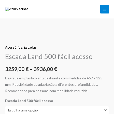
Skip
to
content
Quantidade
Price
de
range:
Acessórios
,
Escadas
Escada
Land
Escada Land 500 fácil acesso
3259,00 €
500
through
fácil
3259,00
€
–
3936,00
€
acesso
3936,00 €
Degraus em plástico anti deslizante com medidas de 457 x 325
mm. Possibilidade de adaptação a diferentes profundidades.
Recomendada para pessoas com mobilidade reduzida.
Escada Land 500 fácil acesso