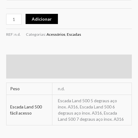
Adicionar
REF:
n.d.
Categorias:
Acessórios
,
Escadas
Informação adicional
Avaliações (0)
Peso
n.d.
Escada Land 500 5 degraus aço
Escada Land 500
inox. A316, Escada Land 500 6
fácil acesso
degraus aço inox. A316, Escada
Land 500 7 degraus aço inox. A316