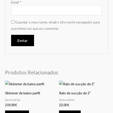
Email
*
Guardar o meu nome, email e site neste navegador para
a próxima vez que eu comentar.
Produtos Relacionados
This
product
Skimmer de baixo perfil
Ralo de sucção de 2”
has
Acessórios
Acessórios
multiple
219,00
€
22,00
€
variants.