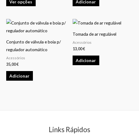
Ver opções
Adicionar
The
options
may
be
chosen
Tomada de ar regulável
on
Conjunto de válvula e boia p/
Acessórios
13,00
€
the
regulador automático
product
Acessórios
Adicionar
35,00
€
page
Adicionar
Links Rápidos