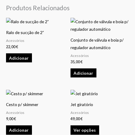
Produtos Relacionados
Ralo de sucção de 2”
Conjunto de válvula e boia p/
Acessórios
22,00
€
regulador automático
Acessórios
Adicionar
35,00
€
Adicionar
This
product
Cesto p/ skimmer
Jet giratório
has
Acessórios
Acessórios
multiple
9,00
€
49,00
€
variants.
Adicionar
Ver opções
The