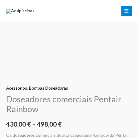
Skip
to
content
Quantidade
Price
de
range:
Doseadores
comerciais
430,00 €
Pentair
through
Rainbow
Acessórios
,
Bombas Doseadoras
498,00 €
Doseadores comerciais Pentair
Rainbow
430,00
€
–
498,00
€
Os doseadores comerciais de alta capacidade Rainbow da Pentair