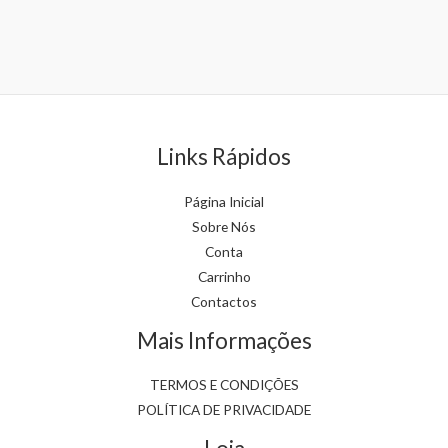
options
may
be
chosen
on
the
Links Rápidos
product
page
Página Inicial
Sobre Nós
Conta
Carrinho
Contactos
Mais Informações
TERMOS E CONDIÇÕES
POLÍTICA DE PRIVACIDADE