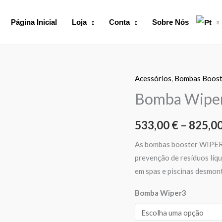
Página Inicial
Loja
Conta
Sobre Nós
Acessórios
,
Bombas Boost
Quantidade
de
Bomba Wipe
Bomba
Wiper3
533,00
€
–
825,0
As bombas booster WIPER,
prevenção de resíduos líqu
em spas e piscinas desmon
Bomba Wiper3