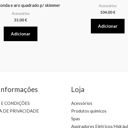
onda e aro quadrado p/ skimmer
Acessórios
104,00
€
Acessórios
33,00
€
Adicionar
Adicionar
Informações
Loja
 E CONDIÇÕES
Acessórios
A DE PRIVACIDADE
Produtos químicos
Spas
Aspiradores Elétricos/Hidrául