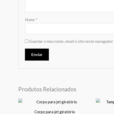
Nome
*
Guardar o meu nome, email e site neste navegador 
Produtos Relacionados
Price
This
range:
product
39,00 €
Corpo para jet giratório
through