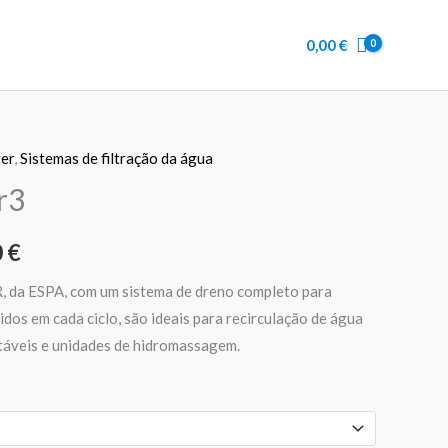
through
0,00
€
825,00 €
er
,
Sistemas de filtração da água
Price
r3
range:
0
€
533,00 €
through
 da ESPA, com um sistema de dreno completo para
idos em cada ciclo, são ideais para recirculação de água
825,00 €
táveis e unidades de hidromassagem.