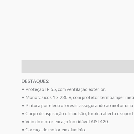
Descrição
Informação adicional
Avaliações (0)
DESTAQUES:
• Proteção IP 55, com ventilação exterior.
• Monofásicos 1 x 230 V, com protetor termoamperimétr
• Pintura por electroforesis, assegurando ao motor uma 
• Corpo de aspiração e impulsão, turbina aberta e supo
• Veio do motor em aço inoxidável AISI 420.
• Carcaça do motor em alumínio.