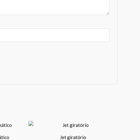
This
product
ático
Jet giratório