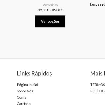
has
86,00 €
Tampa red
Acessórios
multiple
39,00
€
–
86,00
€
variants.
The
Ver opções
options
may
be
chosen
on
the
product
page
Links Rápidos
Mais 
Página Inicial
TERMOS
Sobre Nós
POLÍTIC
Conta
Carrinho