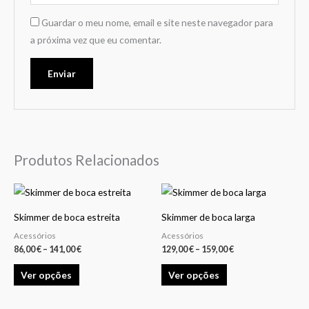
Guardar o meu nome, email e site neste navegador para
a próxima vez que eu comentar.
Produtos Relacionados
Price
Price
This
This
range:
range:
product
product
86,00 €
129,00 €
Skimmer de boca estreita
Skimmer de boca larga
through
through
has
has
141,00 €
159,00 €
Acessórios
Acessórios
multiple
multiple
86,00
€
–
141,00
€
129,00
€
–
159,00
€
variants.
variants.
Ver opções
Ver opções
The
The
options
options