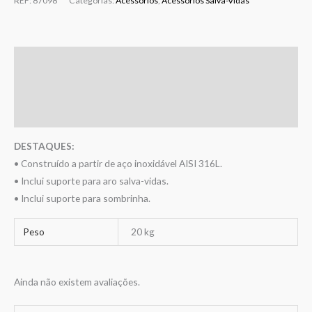
REF:
87098
Categorias:
Acessórios
,
Acessórios Salva-Vidas
Descrição
Informação adicional
Avaliações (0)
DESTAQUES:
• Construído a partir de aço inoxidável AISI 316L.
• Inclui suporte para aro salva-vidas.
• Inclui suporte para sombrinha.
Peso
20 kg
Ainda não existem avaliações.