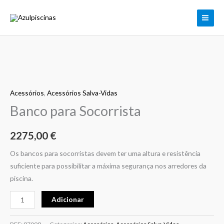
Banco
Skip
para
to
Socorrista
content
Quantidade
de
Acessórios
,
Acessórios Salva-Vidas
Banco
para
Banco para Socorrista
Socorrista
2275,00
€
Os bancos para socorristas devem ter uma altura e resistência
suficiente para possibilitar a máxima segurança nos arredores da
piscina.
Adicionar