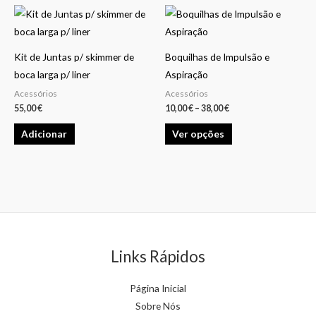
may
may
Price
This
be
be
range:
product
10,00 €
chosen
chosen
through
has
38,00 €
on
on
Kit de Juntas p/ skimmer de
Boquilhas de Impulsão e
multiple
the
the
boca larga p/ liner
Aspiração
variants.
product
product
Acessórios
Acessórios
The
55,00
€
10,00
€
–
38,00
€
page
page
options
Adicionar
Ver opções
may
be
chosen
on
the
product
page
Links Rápidos
Página Inicial
Sobre Nós