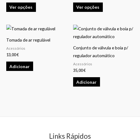
variants.
variants.
Ver opções
Ver opções
The
The
options
options
may
may
be
be
chosen
chosen
Tomada de ar regulável
on
on
Conjunto de válvula e boia p/
Acessórios
13,00
€
the
the
regulador automático
product
product
Acessórios
Adicionar
35,00
€
page
page
Adicionar
Links Rápidos