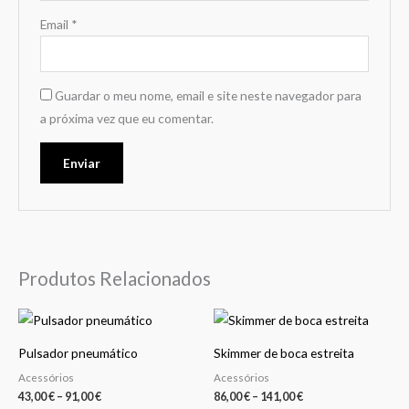
Email
*
Guardar o meu nome, email e site neste navegador para
a próxima vez que eu comentar.
Produtos Relacionados
Price
Price
This
This
range:
range:
product
product
43,00 €
86,00 €
Pulsador pneumático
Skimmer de boca estreita
through
through
has
has
91,00 €
141,00 €
Acessórios
Acessórios
multiple
multiple
43,00
€
–
91,00
€
86,00
€
–
141,00
€