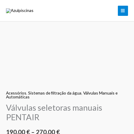
Skip
to
content
Quantidade
Price
de
range:
Válvulas
seletoras
190,00 €
manuais
through
PENTAIR
270,00 €
Acessórios
,
Sistemas de filtração da água
,
Válvulas Manuais e
Automáticas
Válvulas seletoras manuais
PENTAIR
190,00
€
–
270,00
€