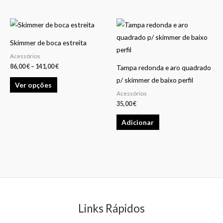
Price
This
range:
product
86,00 €
Skimmer de boca estreita
through
has
141,00 €
Acessórios
multiple
86,00
€
–
141,00
€
Tampa redonda e aro quadrado
variants.
p/ skimmer de baixo perfil
Ver opções
The
Acessórios
options
35,00
€
may
Adicionar
be
chosen
on
the
product
page
Links Rápidos