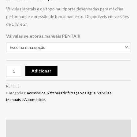
Válvulas laterais e de topo multiporta desenhadas para máxima
performance e pressão de funcionamento. Disponíveis em versões
de 1 ½” e 2”.
Válvulas seletoras manuais PENTAIR
Adicionar
REF:
n.d.
Categorias:
Acessórios
,
Sistemas de filtração da água
,
Válvulas
Manuais e Automáticas
Descrição