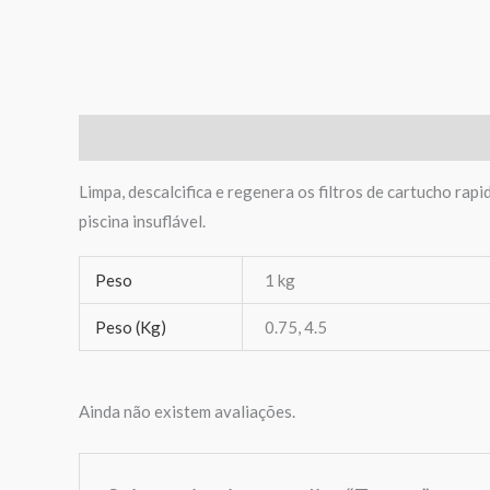
Descrição
Informação adicional
Avaliações (0)
Limpa, descalcifica e regenera os filtros de cartucho rap
piscina insuflável.
Peso
1 kg
Peso (Kg)
0.75, 4.5
Ainda não existem avaliações.