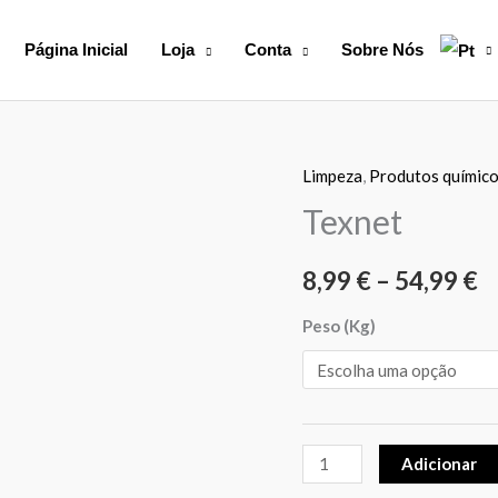
Página Inicial
Loja
Conta
Sobre Nós
Limpeza
,
Produtos químic
Quantidade
P
de
Texnet
r
Texnet
8,99
€
–
54,99
€
8
t
Peso (Kg)
5
Adicionar