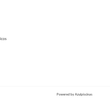
roduct
page
icos
Powered by Azulpiscinas