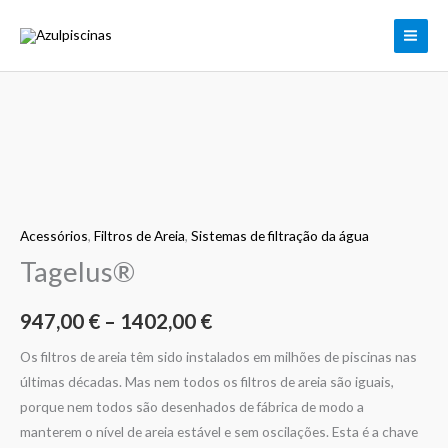
Skip
to
content
Quantidade
Price
de
range:
Tagelus®
947,00 €
Acessórios
,
Filtros de Areia
,
Sistemas de filtração da água
through
Tagelus®
1402,00 €
947,00
€
–
1402,00
€
Os filtros de areia têm sido instalados em milhões de piscinas nas
últimas décadas. Mas nem todos os filtros de areia são iguais,
porque nem todos são desenhados de fábrica de modo a
manterem o nível de areia estável e sem oscilações. Esta é a chave