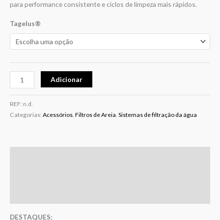
para performance consistente e ciclos de limpeza mais rápidos.
Tagelus®
Adicionar
REF:
n.d.
Categorias:
Acessórios
,
Filtros de Areia
,
Sistemas de filtração da água
Descrição
Informação adicional
Avaliações (0)
DESTAQUES: