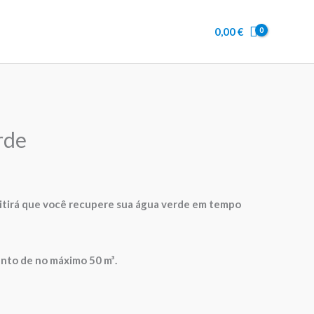
0,00
€
rde
itirá que você recupere sua água verde em tempo
ento de no máximo 50 m³.