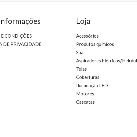
t
p
Informações
Loja
 E CONDIÇÕES
Acessórios
A DE PRIVACIDADE
Produtos químicos
Spas
Aspiradores Elétricos/Hidrául
Telas
Coberturas
Iluminação LED
Motores
Cascatas