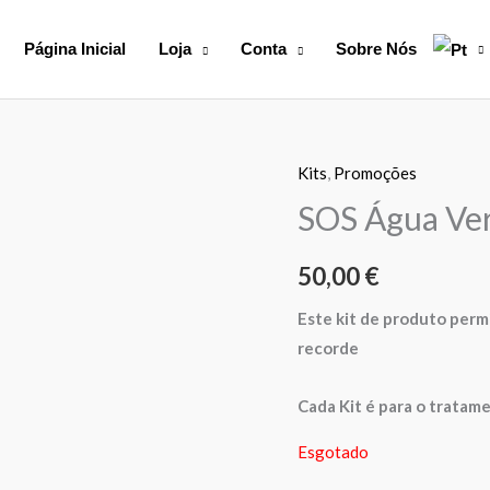
Página Inicial
Loja
Conta
Sobre Nós
Kits
,
Promoções
SOS Água Ve
50,00
€
Este kit de produto perm
recorde
Cada Kit é para o tratam
Esgotado