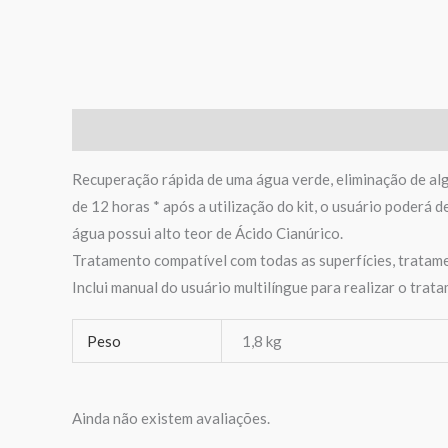
Descrição
Informação adicional
Avaliações (0)
Recuperação rápida de uma água verde, eliminação de al
de 12 horas * após a utilização do kit, o usuário poderá 
água possui alto teor de Ácido Cianúrico.
Tratamento compatível com todas as superfícies, tratamen
Inclui manual do usuário multilíngue para realizar o trat
Peso
1,8 kg
Ainda não existem avaliações.