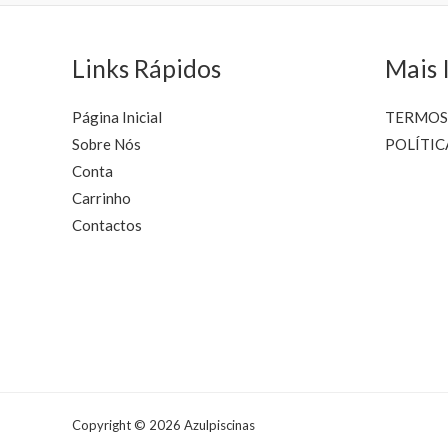
on
the
product
Links Rápidos
Mais 
page
Página Inicial
TERMOS
Sobre Nós
POLÍTIC
Conta
Carrinho
Contactos
Copyright © 2026 Azulpiscinas