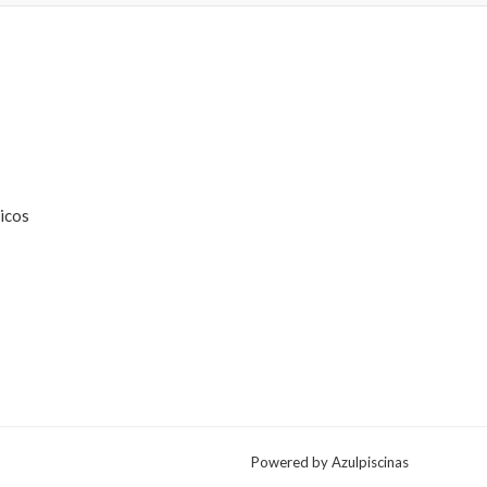
on
he
roduct
page
icos
Powered by Azulpiscinas