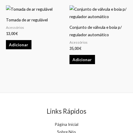
chosen
chosen
on
on
the
the
Tomada de ar regulável
product
product
Conjunto de válvula e boia p/
Acessórios
13,00
€
page
page
regulador automático
Acessórios
Adicionar
35,00
€
Adicionar
Links Rápidos
Página Inicial
Sobre Nós