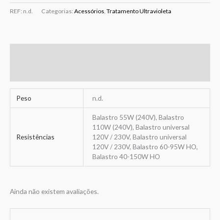
REF:
n.d.
Categorias:
Acessórios
,
Tratamento Ultravioleta
Informação adicional
Avaliações (0)
Peso
n.d.
Balastro 55W (240V), Balastro
110W (240V), Balastro universal
Resistências
120V / 230V, Balastro universal
120V / 230V, Balastro 60-95W HO,
Balastro 40-150W HO
Ainda não existem avaliações.