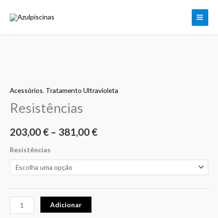
Skip
to
content
Quantidade
Price
de
range:
Acessórios
,
Tratamento Ultravioleta
Resistências
Resistências
203,00 €
through
203,00
€
–
381,00
€
381,00 €
Resistências
Adicionar