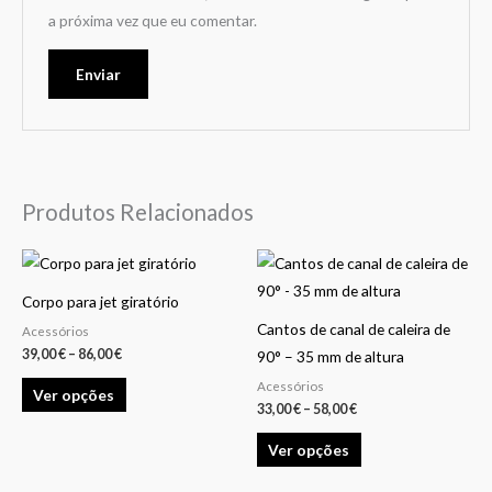
a próxima vez que eu comentar.
Produtos Relacionados
Price
Price
This
This
range:
range:
product
product
39,00 €
33,00 €
Corpo para jet giratório
through
through
has
has
86,00 €
58,00 €
Cantos de canal de caleira de
Acessórios
multiple
multiple
39,00
€
–
86,00
€
90° – 35 mm de altura
variants.
variants.
Acessórios
Ver opções
The
The
33,00
€
–
58,00
€
options
options
Ver opções
may
may
be
be