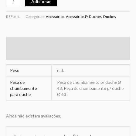
Adicionar
REF:
n.d.
Categorias:
Acessórios
,
Acessórios P/ Duches
,
Duches
Informação adicional
Avaliações (0)
Peso
n.d.
Peça de
Peça de chumbamento p/ duche Ø
chumbamento
43, Peça de chumbamento p/ duche
para duche
Ø 63
Ainda não existem avaliações.