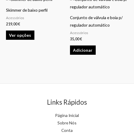
product
Skimmer de baixo perfil
has
Conjunto de válvula e boia p/
Acessórios
multiple
219,00
€
regulador automático
variants.
Acessórios
Ver opções
The
35,00
€
options
Adicionar
may
be
chosen
on
the
product
page
Links Rápidos
Página Inicial
Sobre Nós
Conta