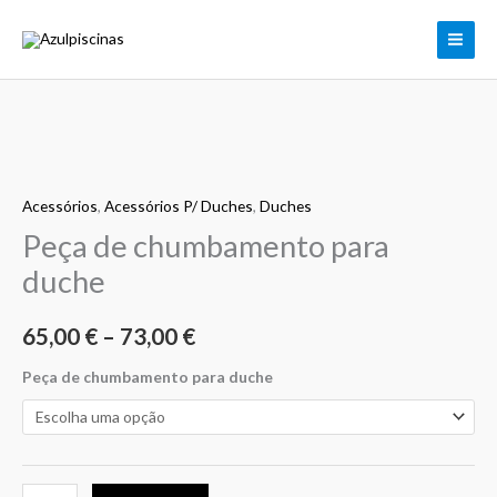
Skip
to
content
Quantidade
Price
de
range:
Acessórios
,
Acessórios P/ Duches
,
Duches
Peça
de
Peça de chumbamento para
65,00 €
chumbamento
duche
through
para
duche
73,00 €
65,00
€
–
73,00
€
Peça de chumbamento para duche